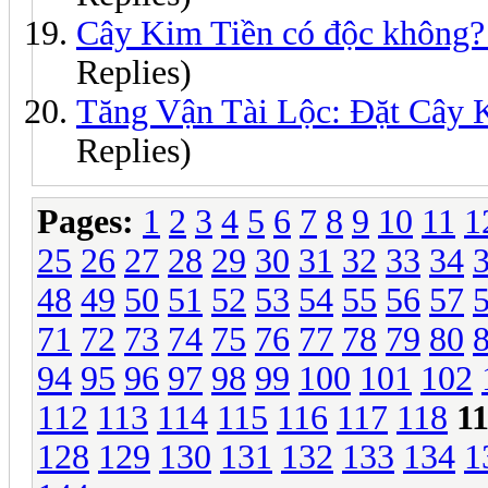
Cây Kim Tiền có độc không? 
Replies)
Tăng Vận Tài Lộc: Đặt Cây
Replies)
Pages:
1
2
3
4
5
6
7
8
9
10
11
1
25
26
27
28
29
30
31
32
33
34
48
49
50
51
52
53
54
55
56
57
71
72
73
74
75
76
77
78
79
80
94
95
96
97
98
99
100
101
102
112
113
114
115
116
117
118
1
128
129
130
131
132
133
134
1