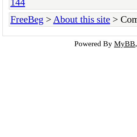
144
FreeBeg
>
About this site
> Com
Powered By
MyBB