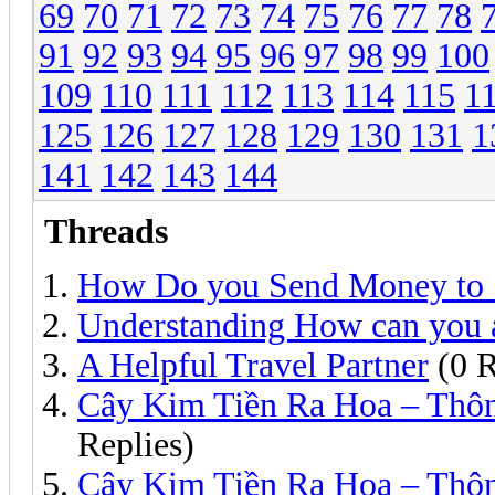
69
70
71
72
73
74
75
76
77
78
91
92
93
94
95
96
97
98
99
100
109
110
111
112
113
114
115
1
125
126
127
128
129
130
131
1
141
142
143
144
Threads
How Do you Send Money to 
Understanding How can you 
A Helpful Travel Partner
(0 R
Cây Kim Tiền Ra Hoa – Thô
Replies)
Cây Kim Tiền Ra Hoa – Thô