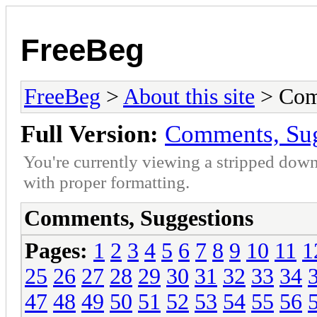
FreeBeg
FreeBeg
>
About this site
> Com
Full Version:
Comments, Sug
You're currently viewing a stripped down
with proper formatting.
Comments, Suggestions
Pages:
1
2
3
4
5
6
7
8
9
10
11
1
25
26
27
28
29
30
31
32
33
34
47
48
49
50
51
52
53
54
55
56