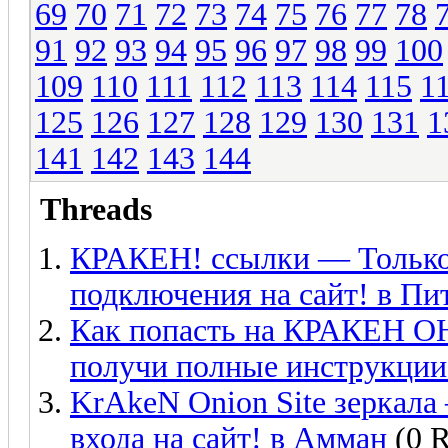
69
70
71
72
73
74
75
76
77
78
91
92
93
94
95
96
97
98
99
100
109
110
111
112
113
114
115
1
125
126
127
128
129
130
131
1
141
142
143
144
Threads
КРАКЕН! ссылки — Только
подключения на сайт! в Пи
Как попасть на КРАКЕН
получи полные инструкции
KrAkeN Onion Site зеркал
входа на сайт! в Амман
(0 R