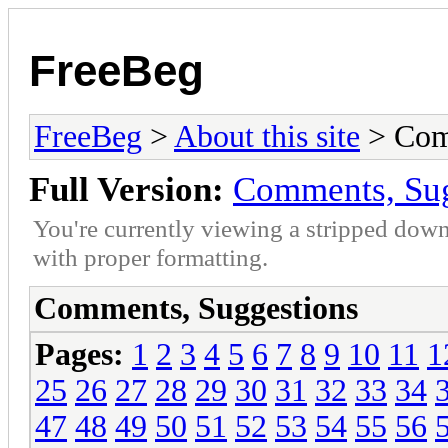
FreeBeg
FreeBeg
>
About this site
> Com
Full Version:
Comments, Sug
You're currently viewing a stripped down
with proper formatting.
Comments, Suggestions
Pages:
1
2
3
4
5
6
7
8
9
10
11
1
25
26
27
28
29
30
31
32
33
34
47
48
49
50
51
52
53
54
55
56