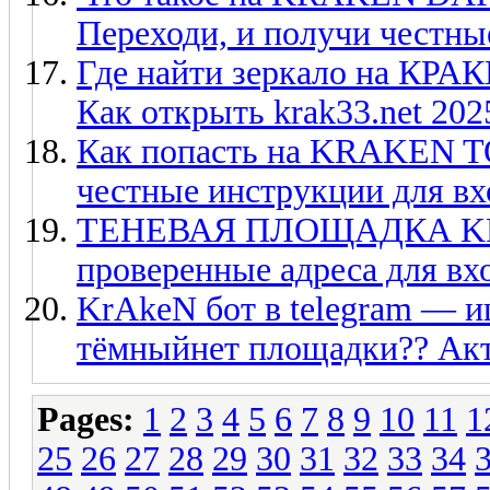
Переходи, и получи честны
Где найти зеркало на 
Как открыть krak33.net 202
Как попасть на KRAKEN TO
честные инструкции для вх
ТЕНЕВАЯ ПЛОЩАДКА KRA
проверенные адреса для вхо
KrAkeN бот в telegram — и
тёмныйнет площадки?? Ак
Pages:
1
2
3
4
5
6
7
8
9
10
11
1
25
26
27
28
29
30
31
32
33
34