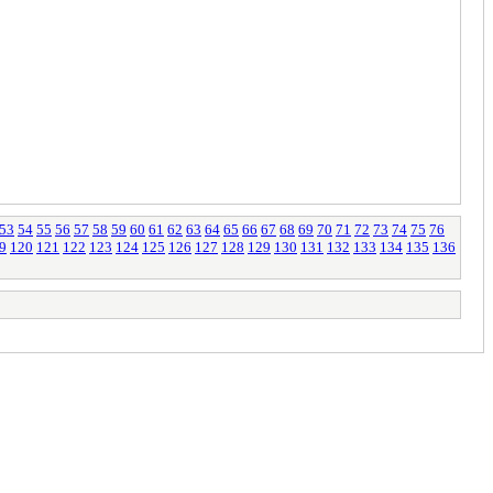
53
54
55
56
57
58
59
60
61
62
63
64
65
66
67
68
69
70
71
72
73
74
75
76
9
120
121
122
123
124
125
126
127
128
129
130
131
132
133
134
135
136