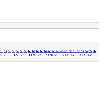
53
54
55
56
57
58
59
60
61
62
63
64
65
66
67
68
69
70
71
72
73
74
75
76
9
120
121
122
123
124
125
126
127
128
129
130
131
132
133
134
135