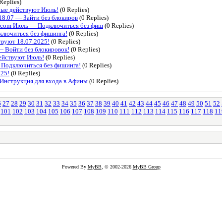
Replies)
рые действуют Июль!
(0 Replies)
8.07 — Зайти без блокиров
(0 Replies)
com Июль — Подключиться без фиш
(0 Replies)
лючиться без фишинга!
(0 Replies)
твуют 18.07.2025!
(0 Replies)
 Войти без блокировок!
(0 Replies)
ействуют Июль!
(0 Replies)
 Подключиться без фишинга!
(0 Replies)
025!
(0 Replies)
нструкция для входа в Афины
(0 Replies)
6
27
28
29
30
31
32
33
34
35
36
37
38
39
40
41
42
43
44
45
46
47
48
49
50
51
52
101
102
103
104
105
106
107
108
109
110
111
112
113
114
115
116
117
118
11
Powered By
MyBB
, © 2002-2026
MyBB Group