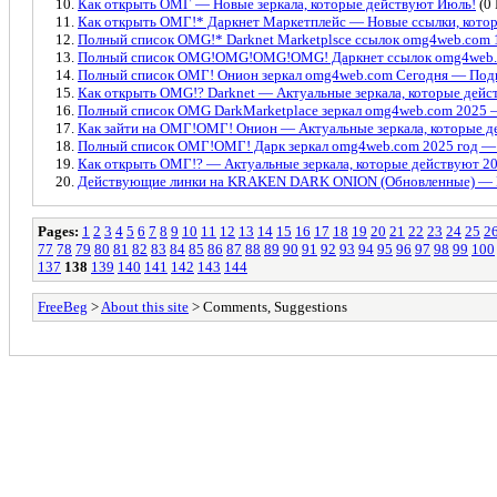
Как открыть ОМГ — Новые зеркала, которые действуют Июль!
(0 
Как открыть ОМГ!* Даркнет Маркетплейс — Новые ссылки, кото
Полный список OMG!* Darknet Marketplsce ссылок omg4web.com 1
Полный список OMG!OMG!OMG!OMG! Даркнет ссылок omg4web.
Полный список ОМГ! Онион зеркал omg4web.com Сегодня — Подк
Как открыть OMG!? Darknet — Актуальные зеркала, которые дейс
Полный список OMG DarkMarketplace зеркал omg4web.com 2025 —
Как зайти на ОМГ!ОМГ! Онион — Актуальные зеркала, которые д
Полный список ОМГ!ОМГ! Дарк зеркал omg4web.com 2025 год —
Как открыть ОМГ!? — Актуальные зеркала, которые действуют 2
Действующие линки на KRAKEN DARK ONION (Обновленные) — И
Pages:
1
2
3
4
5
6
7
8
9
10
11
12
13
14
15
16
17
18
19
20
21
22
23
24
25
2
77
78
79
80
81
82
83
84
85
86
87
88
89
90
91
92
93
94
95
96
97
98
99
100
137
138
139
140
141
142
143
144
FreeBeg
>
About this site
> Comments, Suggestions