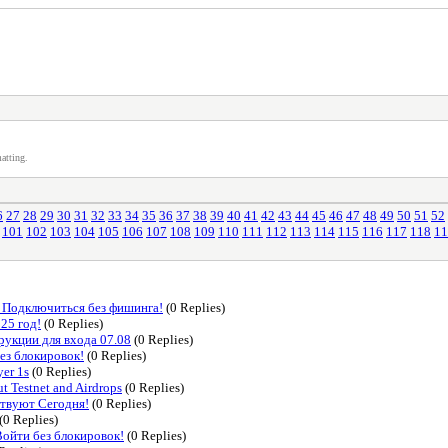
atting.
6
27
28
29
30
31
32
33
34
35
36
37
38
39
40
41
42
43
44
45
46
47
48
49
50
51
52
101
102
103
104
105
106
107
108
109
110
111
112
113
114
115
116
117
118
11
 Подключиться без фишинга!
(0 Replies)
25 год!
(0 Replies)
рукции для входа 07.08
(0 Replies)
ез блокировок!
(0 Replies)
yer 1s
(0 Replies)
 Testnet and Airdrops
(0 Replies)
ствуют Сегодня!
(0 Replies)
(0 Replies)
ойти без блокировок!
(0 Replies)