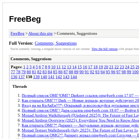
FreeBeg
FreeBeg
>
About this site
> Comments, Suggestions
Full Version:
Comments, Suggestions
You're currently viewing a stripped down version of our content.
View the full version
with proper form
Comments, Suggestions
Pages:
1
2
3
4
5
6
7
8
9
10
11
12
13
14
15
16
17
18
19
20
21
22
23
24
25
2
77
78
79
80
81
82
83
84
85
86
87
88
89
90
91
92
93
94
95
96
97
98
99
100
136
137
138
139
140
141
142
143
144
Threads
Полный список ОМГ!ОМГ! Darknet ссылок omg4web.com 17.07 —
Как открыть ОМГ?? Dark — Новые зеркала, которые действуют 20
Вход на на КрАкЕн!!!*- Открывай, и воспользуйся детальные инст
Полный список ОМГ! Дарк ссылок omg4web.com 18.07 — Войти б
Monad Airdrop Walkthrough ([Updated 2025]): The Future of Fast La
Monad Airdrop Overview (2025): Everything You Need to Know About
Как открыть ОМГ!* Даркнет — Актуальные зеркала, которые дей
Monad Testnet Walkthrough (July 2025): The Future of Fast Layer 1s
Полный список OMG?? Даркнет зеркал omg4web.com Сегодня — В