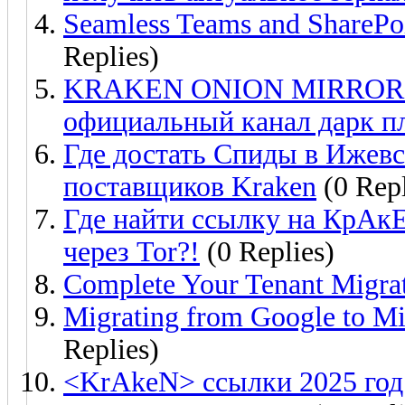
Seamless Teams and SharePoi
Replies)
KRAKEN ONION MIRROR бо
официальный канал дарк п
Где достать Спиды в Ижев
поставщиков Kraken
(0 Repl
Где найти ссылку на КрАкЕн
через Tor?!
(0 Replies)
Complete Your Tenant Migrat
Migrating from Google to Mi
Replies)
<KrAkeN> ссылки 2025 год 