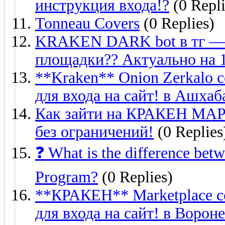
инструкция входа!?
(0 Repli
Tonneau Covers
(0 Replies)
KRAKEN DARK bot в тг — 
площадки?? Актуально на 1
**Kraken** Onion Zerkalo
для входа на сайт! в Ашхаб
Как зайти на КРАКЕН МАР
без ограничений!
(0 Replies
❓ What is the difference bet
Program?
(0 Replies)
**КРАКЕН** Marketplace с
для входа на сайт! в Ворон