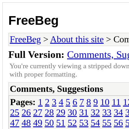
FreeBeg
FreeBeg
>
About this site
> Com
Full Version:
Comments, Sug
You're currently viewing a stripped down
with proper formatting.
Comments, Suggestions
Pages:
1
2
3
4
5
6
7
8
9
10
11
1
25
26
27
28
29
30
31
32
33
34
47
48
49
50
51
52
53
54
55
56