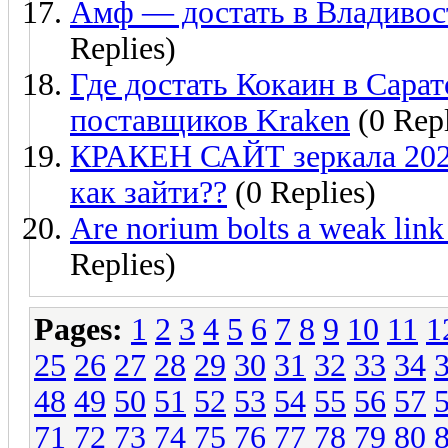
Амф — достать в Владивост
Replies)
Где достать Кокаин в Сара
поставщиков Kraken
(0 Repl
КРАКЕН САЙТ зеркала 2025
как зайти??
(0 Replies)
Are norium bolts a weak link 
Replies)
Pages:
1
2
3
4
5
6
7
8
9
10
11
1
25
26
27
28
29
30
31
32
33
34
48
49
50
51
52
53
54
55
56
57
71
72
73
74
75
76
77
78
79
80