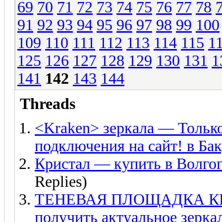
69
70
71
72
73
74
75
76
77
78
91
92
93
94
95
96
97
98
99
100
109
110
111
112
113
114
115
1
125
126
127
128
129
130
131
1
141
142
143
144
Threads
<Kraken> зеркала — Только
подключения на сайт! в Ба
Кристал — купить в Волгогр
Replies)
ТЕНЕВАЯ ПЛОЩАДКА КРАК
получить актуальное зеркал