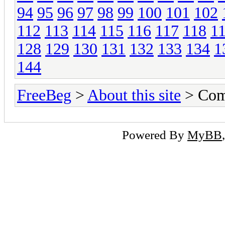
94
95
96
97
98
99
100
101
102
112
113
114
115
116
117
118
1
128
129
130
131
132
133
134
1
144
FreeBeg
>
About this site
> Com
Powered By
MyBB