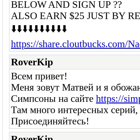
BELOW AND SIGN UP ??
ALSO EARN $25 JUST BY R
⬇️⬇️⬇️⬇️⬇️⬇️⬇️⬇️⬇️⬇️
https://share.cloutbucks.com/N
RoverKip
Всем привет!
Меня зовут Матвей и я обожа
Симпсоны на сайте
https://sim
Там много интересных серий,
Присоединяйтесь!
RoverKip