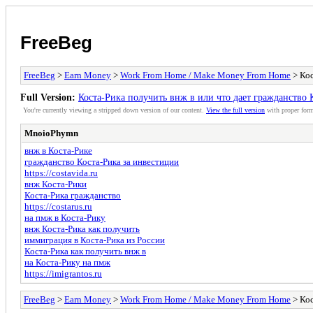
FreeBeg
FreeBeg
>
Earn Money
>
Work From Home / Make Money From Home
> Кос
Full Version:
Коста-Рика получить внж в или что дает гражданство 
You're currently viewing a stripped down version of our content.
View the full version
with proper form
MnoioPhymn
внж в Коста-Рике
гражданство Коста-Рика за инвестиции
https://costavida.ru
внж Коста-Рики
Коста-Рика гражданство
https://costarus.ru
на пмж в Коста-Рику
внж Коста-Рика как получить
иммиграция в Коста-Рика из России
Коста-Рика как получить внж в
на Коста-Рику на пмж
https://imigrantos.ru
FreeBeg
>
Earn Money
>
Work From Home / Make Money From Home
> Кос