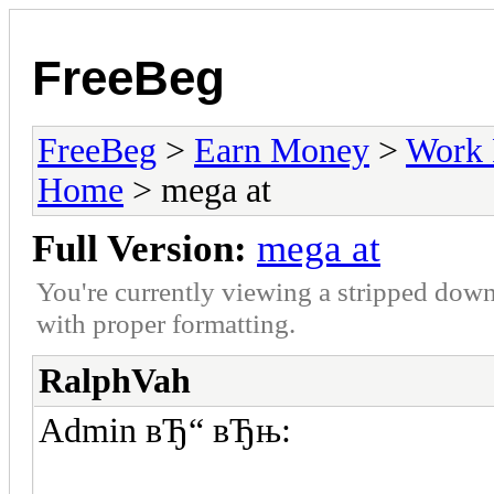
FreeBeg
FreeBeg
>
Earn Money
>
Work 
Home
> mega at
Full Version:
mega at
You're currently viewing a stripped down
with proper formatting.
RalphVah
Admin вЂ“ вЂњ: