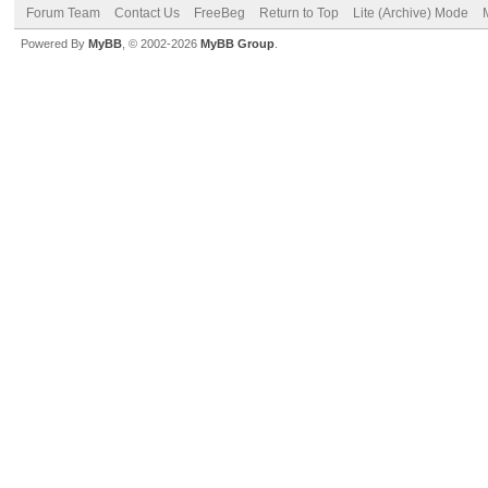
Forum Team
Contact Us
FreeBeg
Return to Top
Lite (Archive) Mode
Powered By
MyBB
, © 2002-2026
MyBB Group
.