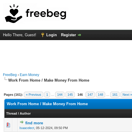
Hello There, Guest!
Login
Register
FreeBeg
›
Earn Money
Work From Home / Make Money From Home
Pages (161):
« Previous
1
…
144
145
146
147
148
…
161
Next »
Work From Home / Make Money From Home
Thread
/
Author
find more
0 Vote(s) - 0 out of 5 in Average
1
2
3
4
5
Isaacelect
,
05-12-2024, 09:50 PM