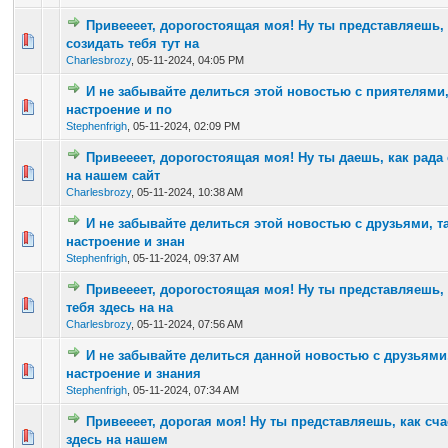
Привеееет, дорогостоящая моя! Ну ты представляешь, 
0 Vote(s) - 0 out of 5 in Average
1
2
3
4
5
созидать тебя тут на
Charlesbrozy
,
05-11-2024, 04:05 PM
И не забывайте делиться этой новостью с приятелями,
0 Vote(s) - 0 out of 5 in Average
1
2
3
4
5
настроение и по
Stephenfrigh
,
05-11-2024, 02:09 PM
Привеееет, дорогостоящая моя! Ну ты даешь, как рада 
0 Vote(s) - 0 out of 5 in Average
1
2
3
4
5
на нашем сайт
Charlesbrozy
,
05-11-2024, 10:38 AM
И не забывайте делиться этой новостью с друзьями, та
0 Vote(s) - 0 out of 5 in Average
1
2
3
4
5
настроение и знан
Stephenfrigh
,
05-11-2024, 09:37 AM
Привеееет, дорогостоящая моя! Ну ты представляешь, 
0 Vote(s) - 0 out of 5 in Average
1
2
3
4
5
тебя здесь на на
Charlesbrozy
,
05-11-2024, 07:56 AM
И не забывайте делиться данной новостью с друзьями
0 Vote(s) - 0 out of 5 in Average
1
2
3
4
5
настроение и знания
Stephenfrigh
,
05-11-2024, 07:34 AM
Привеееет, дорогая моя! Ну ты представляешь, как сча
0 Vote(s) - 0 out of 5 in Average
1
2
3
4
5
здесь на нашем