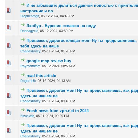
И не забывайте делиться данной новостью с приятеля
0 Vote(s) - 0 out of 5 in Average
1
2
3
4
5
настроение и по
Stephenfrigh
,
05-12-2024, 04:46 PM
Экобур - Бурение скважин на воду
0 Vote(s) - 0 out of 5 in Average
1
2
3
4
5
Donnagycle
,
05-12-2024, 03:50 PM
Привеееет, дорогостоящая моя! Ну ты представляешь, 
0 Vote(s) - 0 out of 5 in Average
1
2
3
4
5
тебя здесь на наше
Charlesbrozy
,
05-11-2024, 01:20 PM
google map review buy
0 Vote(s) - 0 out of 5 in Average
1
2
3
4
5
Raymondtam
,
05-12-2024, 08:59 AM
read this article
0 Vote(s) - 0 out of 5 in Average
1
2
3
4
5
RogernUb
,
05-12-2024, 04:13 AM
Привеееет, дорогая моя! Ну ты представляешь, как рад
0 Vote(s) - 0 out of 5 in Average
1
2
3
4
5
здесь на нашем ве
Charlesbrozy
,
05-11-2024, 09:45 PM
Fresh news from zph.net in 2024
0 Vote(s) - 0 out of 5 in Average
1
2
3
4
5
ElvasVab
,
05-11-2024, 09:29 PM
Привеееет, дорогая моя! Ну ты представляешь, как рад
0 Vote(s) - 0 out of 5 in Average
1
2
3
4
5
здесь на нашем ве
Charlesbrozy
,
05-11-2024, 06:55 PM