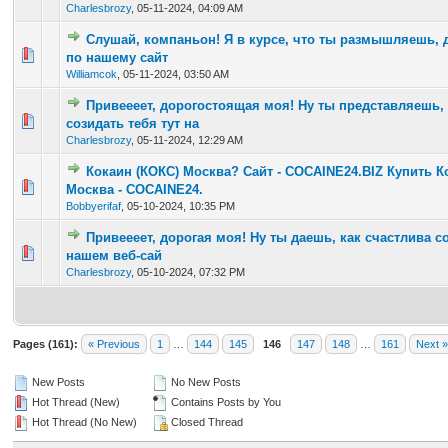
Charlesbrozy
,
05-11-2024, 04:09 AM
Слушай, компаньон! Я в курсе, что ты размышляешь, д
0 Vote(s) - 0 out of 5 in Average
1
2
3
4
5
по нашему сайт
Williamcok
,
05-11-2024, 03:50 AM
Привеееет, дорогостоящая моя! Ну ты представляешь, 
0 Vote(s) - 0 out of 5 in Average
1
2
3
4
5
созидать тебя тут на
Charlesbrozy
,
05-11-2024, 12:29 AM
Кокаин (КОКС) Москва? Сайт - COCAINE24.BIZ Купить К
0 Vote(s) - 0 out of 5 in Average
1
2
3
4
5
Москва - COCAINE24.
Bobbyerifaf
,
05-10-2024, 10:35 PM
Привеееет, дорогая моя! Ну ты даешь, как счастлива со
0 Vote(s) - 0 out of 5 in Average
1
2
3
4
5
нашем веб-сай
Charlesbrozy
,
05-10-2024, 07:32 PM
Pages (161):
« Previous
1
…
144
145
146
147
148
…
161
Next »
New Posts
No New Posts
Hot Thread (New)
Contains Posts by You
Hot Thread (No New)
Closed Thread