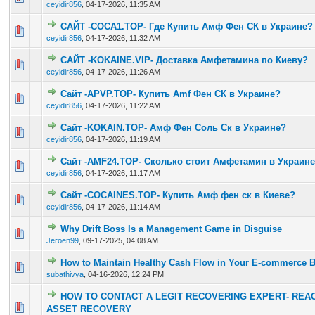
ceyidir856
,
04-17-2026, 11:35 AM
САЙТ -COCA1.TOP- Где Купить Амф Фен СК в Украине?
0 Vote(s) - 0 out of 5 in Average
1
2
3
4
5
ceyidir856
,
04-17-2026, 11:32 AM
САЙТ -KOKAINE.VIP- Доставка Амфетамина по Киеву?
0 Vote(s) - 0 out of 5 in Average
1
2
3
4
5
ceyidir856
,
04-17-2026, 11:26 AM
Сайт -APVP.TOP- Купить Amf Фен СК в Украине?
0 Vote(s) - 0 out of 5 in Average
1
2
3
4
5
ceyidir856
,
04-17-2026, 11:22 AM
Сайт -KOKAIN.TOP- Амф Фен Соль Ск в Украине?
0 Vote(s) - 0 out of 5 in Average
1
2
3
4
5
ceyidir856
,
04-17-2026, 11:19 AM
Сайт -AMF24.TOP- Сколько стоит Амфетамин в Украин
0 Vote(s) - 0 out of 5 in Average
1
2
3
4
5
ceyidir856
,
04-17-2026, 11:17 AM
Сайт -COCAINES.TOP- Купить Амф фен ск в Киеве?
0 Vote(s) - 0 out of 5 in Average
1
2
3
4
5
ceyidir856
,
04-17-2026, 11:14 AM
Why Drift Boss Is a Management Game in Disguise
0 Vote(s) - 0 out of 5 in Average
1
2
3
4
5
Jeroen99
,
09-17-2025, 04:08 AM
How to Maintain Healthy Cash Flow in Your E-commerce 
0 Vote(s) - 0 out of 5 in Average
1
2
3
4
5
subathivya
,
04-16-2026, 12:24 PM
HOW TO CONTACT A LEGIT RECOVERING EXPERT- REA
0 Vote(s) - 0 out of 5 in Average
1
2
3
4
5
ASSET RECOVERY