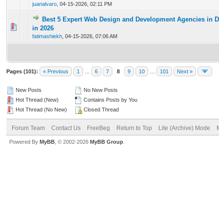
juanalvaro
,
04-15-2026, 02:11 PM
Best 5 Expert Web Design and Development Agencies in D
0 Vote(s) - 0 out of 5 in Average
1
2
3
4
5
in 2026
fatimashiekh
,
04-15-2026, 07:06 AM
Pages (101):
« Previous
1
…
6
7
8
9
10
…
101
Next »
New Posts
No New Posts
Hot Thread (New)
Contains Posts by You
Hot Thread (No New)
Closed Thread
Forum Team
Contact Us
FreeBeg
Return to Top
Lite (Archive) Mode
Powered By
MyBB
, © 2002-2026
MyBB Group
.