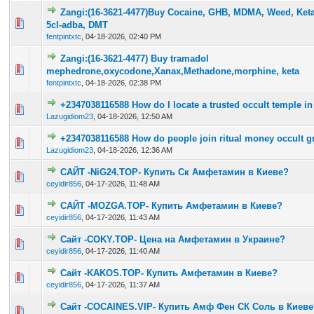
Zangi:(16-3621-4477)Buy Cocaine, GHB, MDMA, Weed, Ke
0 Vote(s) - 0 out of 5 in Average
1
2
3
4
5
5cl-adba, DMT
fentpintxtc
,
04-18-2026, 02:40 PM
Zangi:(16-3621-4477) Buy tramadol
0 Vote(s) - 0 out of 5 in Average
1
2
3
4
5
mephedrone,oxycodone,Xanax,Methadone,morphine, keta
fentpintxtc
,
04-18-2026, 02:38 PM
+2347038116588 How do I locate a trusted occult temple in
0 Vote(s) - 0 out of 5 in Average
1
2
3
4
5
Lazugidiom23
,
04-18-2026, 12:50 AM
+2347038116588 How do people join ritual money occult g
0 Vote(s) - 0 out of 5 in Average
1
2
3
4
5
Lazugidiom23
,
04-18-2026, 12:36 AM
САЙТ -NiG24.TOP- Купить Ск Амфетамин в Киеве?
0 Vote(s) - 0 out of 5 in Average
1
2
3
4
5
ceyidir856
,
04-17-2026, 11:48 AM
САЙТ -MOZGA.TOP- Купить Амфетамин в Киеве?
0 Vote(s) - 0 out of 5 in Average
1
2
3
4
5
ceyidir856
,
04-17-2026, 11:43 AM
Сайт -COKY.TOP- Цена на Амфетамин в Украине?
0 Vote(s) - 0 out of 5 in Average
1
2
3
4
5
ceyidir856
,
04-17-2026, 11:40 AM
Сайт -KAKOS.TOP- Купить Амфетамин в Киеве?
0 Vote(s) - 0 out of 5 in Average
1
2
3
4
5
ceyidir856
,
04-17-2026, 11:37 AM
Сайт -COCAINES.VIP- Купить Амф Фен СК Соль в Киеве
0 Vote(s) - 0 out of 5 in Average
1
2
3
4
5