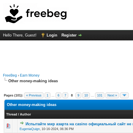
Hello There, Guest!
Login
Register
FreeBeg
›
Earn Money
Other money-making ideas
Pages (101):
« Previous
1
…
6
7
8
9
10
…
101
Next »
Other money-making ideas
Thread
/
Author
Испытайте мир азарта на casino официальный сайт не
0 Vote(s) - 0 out of 5 in Average
1
2
3
4
5
EugeniaQuign
,
10-16-2024, 06:36 PM