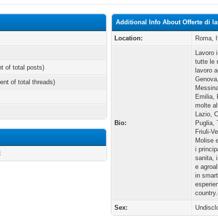
Additional Info About Offerte di la
Location:
Roma, It
Lavoro i
tutte le
t of total posts)
lavoro 
Genova,
ent of total threads)
Messina
Emilia, 
molte al
Lazio, 
Bio:
Puglia,
Friuli-V
Molise e
i princi
t
sanita, 
e agroa
in smart
esperien
country
Sex:
Undiscl