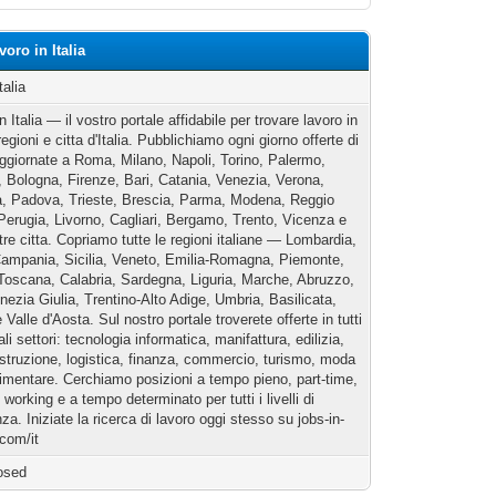
voro in Italia
alia
n Italia — il vostro portale affidabile per trovare lavoro in
 regioni e citta d'Italia. Pubblichiamo ogni giorno offerte di
aggiornate a Roma, Milano, Napoli, Torino, Palermo,
 Bologna, Firenze, Bari, Catania, Venezia, Verona,
, Padova, Trieste, Brescia, Parma, Modena, Reggio
Perugia, Livorno, Cagliari, Bergamo, Trento, Vicenza e
tre citta. Copriamo tutte le regioni italiane — Lombardia,
Campania, Sicilia, Veneto, Emilia-Romagna, Piemonte,
 Toscana, Calabria, Sardegna, Liguria, Marche, Abruzzo,
enezia Giulia, Trentino-Alto Adige, Umbria, Basilicata,
 Valle d'Aosta. Sul nostro portale troverete offerte in tutti
pali settori: tecnologia informatica, manifattura, edilizia,
istruzione, logistica, finanza, commercio, turismo, moda
limentare. Cerchiamo posizioni a tempo pieno, part-time,
 working e a tempo determinato per tutti i livelli di
za. Iniziate la ricerca di lavoro oggi stesso su jobs-in-
.com/it
osed