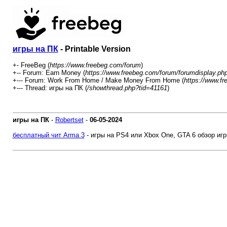
игры на ПК
- Printable Version
+- FreeBeg (
https://www.freebeg.com/forum
)
+-- Forum: Earn Money (
https://www.freebeg.com/forum/forumdisplay.ph
+--- Forum: Work From Home / Make Money From Home (
https://www.f
+--- Thread: игры на ПК (
/showthread.php?tid=41161
)
игры на ПК
-
Robertset
-
06-05-2024
бесплатный чит Arma 3
- игры на PS4 или Xbox One, GTA 6 обзор иг