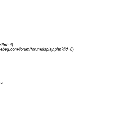
p?fid=4
)
reebeg.com/forum/forumdisplay.php?fid=8
)
ры