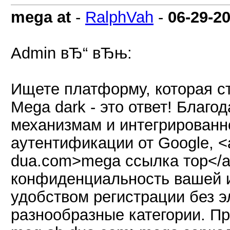
mega at
-
RalphVah
-
06-29-2
Admin вЂ“ вЂњ:
Ищете платформу, которая с
Mega dark - это ответ! Благ
механизмам и интегрирован
аутентификации от Google, <a 
dua.com>mega ссылка тор</a
конфиденциальность вашей 
удобством регистрации без э
разнообразные категории. При