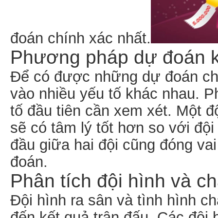
đoán chính xác nhất.
Phương pháp dự đoán k
Để có được những dự đoán chí
vào nhiều yếu tố khác nhau. Ph
tố đầu tiên cần xem xét. Một độ
sẽ có tâm lý tốt hơn so với đội
đầu giữa hai đội cũng đóng vai
đoán.
Phân tích đội hình và c
Đội hình ra sân và tình hình c
đến kết quả trận đấu. Các độ