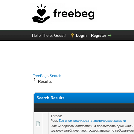
Hello There, Guest!
Login
Register
FreeBeg
›
Search
Results
Search Results
Thread:
Post:
Где и как реализовать эротические задумки
Каким образом воплотить в реальность оригинальны
мужчин предпочитают эскортницам по собственным