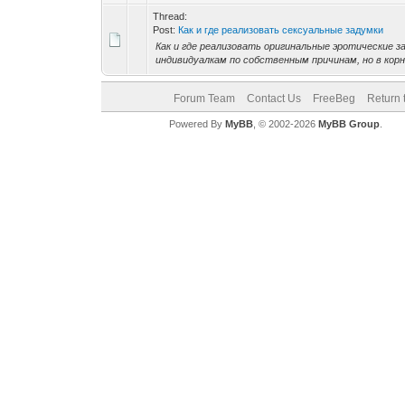
Thread:
Post:
Как и где реализовать сексуальные задумки
Как и где реализовать оригинальные эротические за
индивидуалкам по собственным причинам, но в корн
Forum Team
Contact Us
FreeBeg
Return 
Powered By
MyBB
, © 2002-2026
MyBB Group
.