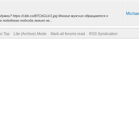
Michael
думки? https://i.ibb.co/B7CbGLk/1.jpg Многие мужчин обращаются к
е подобного подхода лежит не...
to Top
Lite (Archive) Mode
Mark all forums read
RSS Syndication