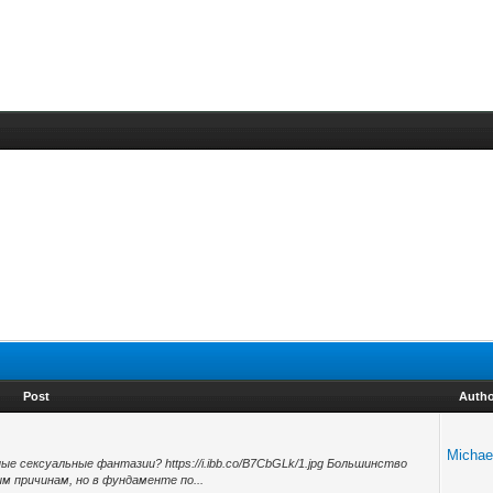
Post
Auth
Michael
е сексуальные фантазии? https://i.ibb.co/B7CbGLk/1.jpg Большинство
 причинам, но в фундаменте по...