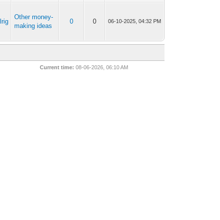
Other money-
rig
0
0
06-10-2025, 04:32 PM
making ideas
Current time:
08-06-2026, 06:10 AM