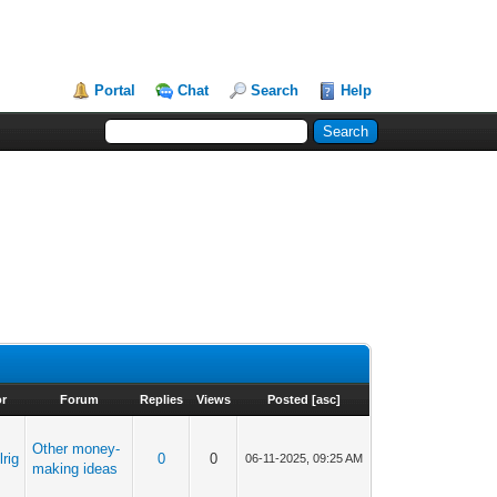
Portal
Chat
Search
Help
or
Forum
Replies
Views
Posted
[
asc
]
Other money-
rig
0
0
06-11-2025, 09:25 AM
making ideas