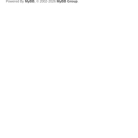
Powered By
MyBB
, © 2002-2026
MyBB Group
.