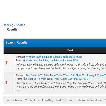
FreeBeg
›
Search
Results
Search Results
Post
Thread:
Kỹ thuật đánh bài Liêng đạt hiệu suất cao ở 7Club
Post:
Kỹ thuật đánh bài Liêng đạt hiệu suất cao ở 7Club
Kỹ thuật đánh bài Liêng đạt hiệu suất cao ở 7Club Giới thiệu về bài Liêng và s
Liêng là một trong những trò chơi bài lá phổ biến tại các sòng bạc trực tuyến, đặc
Thread:
Tần Suất Lô Tô Miền Nam Trên 7Club: Cập Nhật Xu Hướng & Chiến T
Post:
Tần Suất Lô Tô Miền Nam Trên 7Club: Cập Nhật Xu Hư...
Tần Suất Lô Tô Miền Nam Trên 7Club: Cập Nhật Xu Hướng & Chiến Thuật Gi
Nam Và 7Club Lô tô miền Nam là một trong những trò chơi dân gian phổ biến 
hú...
Forum Team
Contact Us
FreeBeg
Return to Top
Lite (Archive) Mode