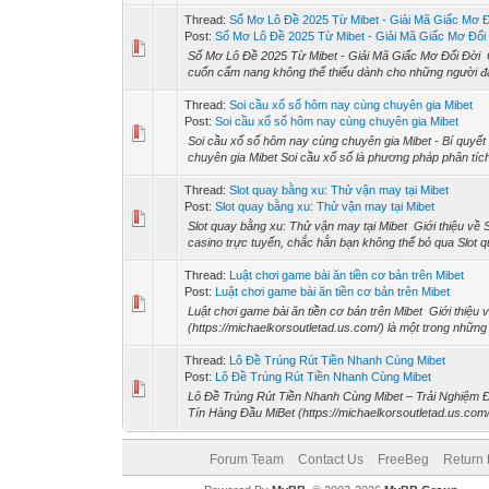
Thread:
Sổ Mơ Lô Đề 2025 Từ Mibet - Giải Mã Giấc Mơ Đ
Post:
Sổ Mơ Lô Đề 2025 Từ Mibet - Giải Mã Giấc Mơ Đổi 
Sổ Mơ Lô Đề 2025 Từ Mibet - Giải Mã Giấc Mơ Đổi Đời G
cuốn cẩm nang không thể thiếu dành cho những người đa
Thread:
Soi cầu xổ số hôm nay cùng chuyên gia Mibet
Post:
Soi cầu xổ số hôm nay cùng chuyên gia Mibet
Soi cầu xổ số hôm nay cùng chuyên gia Mibet - Bí quyết 
chuyên gia Mibet Soi cầu xổ số là phương pháp phân tích
Thread:
Slot quay bằng xu: Thử vận may tại Mibet
Post:
Slot quay bằng xu: Thử vận may tại Mibet
Slot quay bằng xu: Thử vận may tại Mibet Giới thiệu về S
casino trực tuyến, chắc hẳn bạn không thể bỏ qua Slot qu
Thread:
Luật chơi game bài ăn tiền cơ bản trên Mibet
Post:
Luật chơi game bài ăn tiền cơ bản trên Mibet
Luật chơi game bài ăn tiền cơ bản trên Mibet Giới thiệu 
(https://michaelkorsoutletad.us.com/) là một trong những
Thread:
Lô Đề Trúng Rút Tiền Nhanh Cùng Mibet
Post:
Lô Đề Trúng Rút Tiền Nhanh Cùng Mibet
Lô Đề Trúng Rút Tiền Nhanh Cùng Mibet – Trải Nghiệm 
Tín Hàng Đầu MiBet (https://michaelkorsoutletad.us.com/)
Forum Team
Contact Us
FreeBeg
Return 