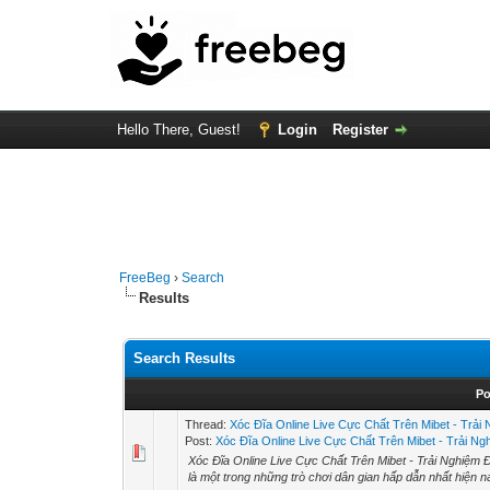
Hello There, Guest!
Login
Register
FreeBeg
›
Search
Results
Search Results
Po
Thread:
Xóc Đĩa Online Live Cực Chất Trên Mibet - Trải
Post:
Xóc Đĩa Online Live Cực Chất Trên Mibet - Trải Ngh
Xóc Đĩa Online Live Cực Chất Trên Mibet - Trải Nghiệm Đỉ
là một trong những trò chơi dân gian hấp dẫn nhất hiện n