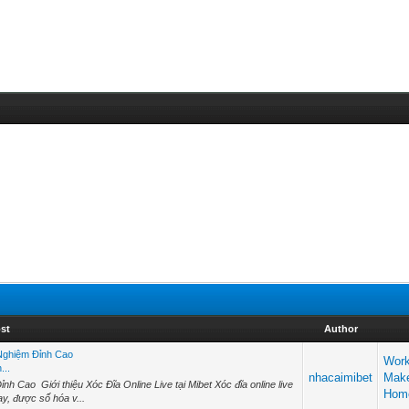
st
Author
 Nghiệm Đỉnh Cao
Work
...
nhacaimibet
Mak
nh Cao Giới thiệu Xóc Đĩa Online Live tại Mibet Xóc đĩa online live
Hom
ay, được số hóa v...