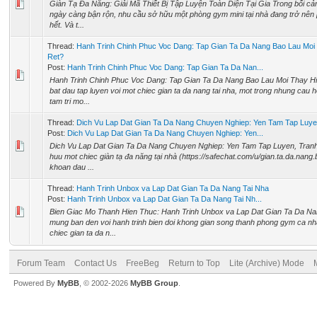
Giàn Tạ Đa Năng: Giải Mã Thiết Bị Tập Luyện Toàn Diện Tại Gia Trong bối cảnh
ngày càng bận rộn, nhu cầu sở hữu một phòng gym mini tại nhà đang trở nên 
hết. Và t...
Thread:
Hanh Trinh Chinh Phuc Voc Dang: Tap Gian Ta Da Nang Bao Lau Moi
Ret?
Post:
Hanh Trinh Chinh Phuc Voc Dang: Tap Gian Ta Da Nan...
Hanh Trinh Chinh Phuc Voc Dang: Tap Gian Ta Da Nang Bao Lau Moi Thay H
bat dau tap luyen voi mot chiec gian ta da nang tai nha, mot trong nhung cau h
tam tri mo...
Thread:
Dich Vu Lap Dat Gian Ta Da Nang Chuyen Nghiep: Yen Tam Tap Luy
Post:
Dich Vu Lap Dat Gian Ta Da Nang Chuyen Nghiep: Yen...
Dich Vu Lap Dat Gian Ta Da Nang Chuyen Nghiep: Yen Tam Tap Luyen, Tran
huu mot chiec giàn tạ đa năng tại nhà (https://safechat.com/u/gian.ta.da.nang.
khoan dau ...
Thread:
Hanh Trinh Unbox va Lap Dat Gian Ta Da Nang Tai Nha
Post:
Hanh Trinh Unbox va Lap Dat Gian Ta Da Nang Tai Nh...
Bien Giac Mo Thanh Hien Thuc: Hanh Trinh Unbox va Lap Dat Gian Ta Da N
mung ban den voi hanh trinh bien doi khong gian song thanh phong gym ca nh
chiec gian ta da n...
Forum Team
Contact Us
FreeBeg
Return to Top
Lite (Archive) Mode
Powered By
MyBB
, © 2002-2026
MyBB Group
.