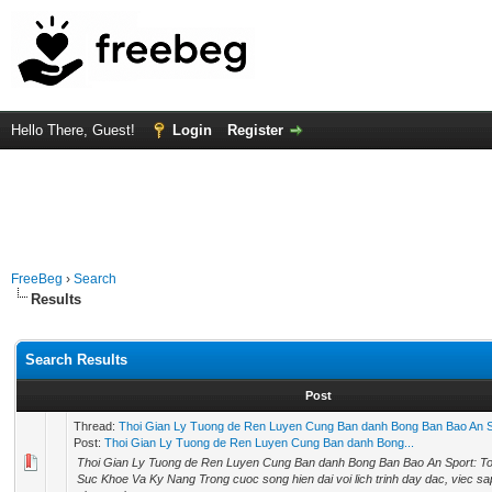
Hello There, Guest!
Login
Register
FreeBeg
›
Search
Results
Search Results
Post
Thread:
Thoi Gian Ly Tuong de Ren Luyen Cung Ban danh Bong Ban Bao An S
Post:
Thoi Gian Ly Tuong de Ren Luyen Cung Ban danh Bong...
Thoi Gian Ly Tuong de Ren Luyen Cung Ban danh Bong Ban Bao An Sport: T
Suc Khoe Va Ky Nang Trong cuoc song hien dai voi lich trinh day dac, viec sap