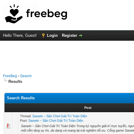
Hello There, Guest!
Login
Register
FreeBeg
›
Search
Results
Search Results
Post
Thread:
Saowin – Sân Chơi Giải Trí Toàn Diện
Post:
Saowin – Sân Chơi Giải Trí Toàn Diện
Saowin – Sân Chơi Giải Trí Toàn Diện Trong kỷ nguyên giải trí trực tuyến, ngư
một nền tảng uy tín, đa dạng và mang lại trải nghiệm tối ưu. Cổng game Saow