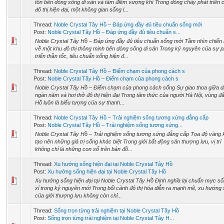
tôn bên dòng sông di sản và tâm điểm vượng khí Trong dòng chảy phát triển 
đô thị hiện đại, một không gian sống l...
Thread:
Noble Crystal Tây Hồ – Đáp ứng đầy đủ tiêu chuẩn sống mới
Post:
Noble Crystal Tây Hồ – Đáp ứng đầy đủ tiêu chuẩn s...
Noble Crystal Tây Hồ – Đáp ứng đầy đủ tiêu chuẩn sống mới Tầm nhìn chiến
về một khu đô thị thông minh bên dòng sông di sản Trong kỷ nguyên của sự p
triển thần tốc, tiêu chuẩn sống hiện đ...
Thread:
Noble Crystal Tây Hồ – Điểm chạm của phong cách s
Post:
Noble Crystal Tây Hồ – Điểm chạm của phong cách s
Noble Crystal Tây Hồ – Điểm chạm của phong cách sống Sự giao thoa giữa d
ngàn năm và hơi thở đô thị hiện đại Trong tâm thức của người Hà Nội, vùng đ
Hồ luôn là biểu tượng của sự thanh...
Thread:
Noble Crystal Tây Hồ – Trải nghiệm sống tương xứng đẳng cấp
Post:
Noble Crystal Tây Hồ – Trải nghiệm sống tương xứng...
Noble Crystal Tây Hồ – Trải nghiệm sống tương xứng đẳng cấp Tọa độ vàng 
tạo nên những giá trị sống khác biệt Trong giới bất động sản thượng lưu, vị trí
không chỉ là những con số trên bản đồ...
Thread:
Xu hướng sống hiện đại tại Noble Crystal Tây Hồ
Post:
Xu hướng sống hiện đại tại Noble Crystal Tây Hồ
Xu hướng sống hiện đại tại Noble Crystal Tây Hồ Định nghĩa lại chuẩn mực s
xỉ trong kỷ nguyên mới Trong bối cảnh đô thị hóa diễn ra mạnh mẽ, xu hướng
của giới thượng lưu không còn chỉ...
Thread:
Sống trọn từng trải nghiệm tại Noble Crystal Tây Hồ
Post:
Sống trọn từng trải nghiệm tại Noble Crystal Tây H...