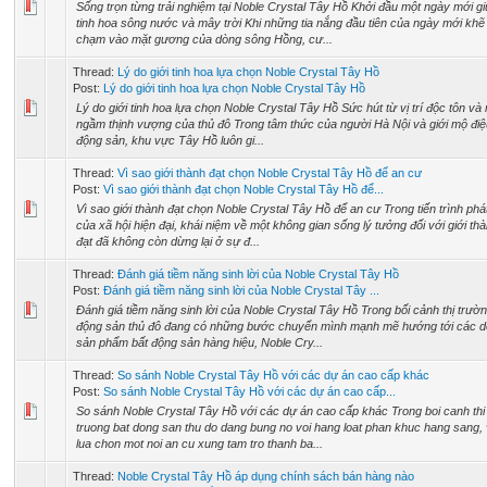
Sống trọn từng trải nghiệm tại Noble Crystal Tây Hồ Khởi đầu một ngày mới g
tinh hoa sông nước và mây trời Khi những tia nắng đầu tiên của ngày mới khẽ
chạm vào mặt gương của dòng sông Hồng, cư...
Thread:
Lý do giới tinh hoa lựa chọn Noble Crystal Tây Hồ
Post:
Lý do giới tinh hoa lựa chọn Noble Crystal Tây Hồ
Lý do giới tinh hoa lựa chọn Noble Crystal Tây Hồ Sức hút từ vị trí độc tôn v
ngầm thịnh vượng của thủ đô Trong tâm thức của người Hà Nội và giới mộ điệ
động sản, khu vực Tây Hồ luôn gi...
Thread:
Vì sao giới thành đạt chọn Noble Crystal Tây Hồ để an cư
Post:
Vì sao giới thành đạt chọn Noble Crystal Tây Hồ để...
Vì sao giới thành đạt chọn Noble Crystal Tây Hồ để an cư Trong tiến trình phát
của xã hội hiện đại, khái niệm về một không gian sống lý tưởng đối với giới th
đạt đã không còn dừng lại ở sự đ...
Thread:
Đánh giá tiềm năng sinh lời của Noble Crystal Tây Hồ
Post:
Đánh giá tiềm năng sinh lời của Noble Crystal Tây ...
Đánh giá tiềm năng sinh lời của Noble Crystal Tây Hồ Trong bối cảnh thị trườn
động sản thủ đô đang có những bước chuyển mình mạnh mẽ hướng tới các 
sản phẩm bất động sản hàng hiệu, Noble Cry...
Thread:
So sánh Noble Crystal Tây Hồ với các dự án cao cấp khác
Post:
So sánh Noble Crystal Tây Hồ với các dự án cao cấp...
So sánh Noble Crystal Tây Hồ với các dự án cao cấp khác Trong boi canh thi
truong bat dong san thu do dang bung no voi hang loat phan khuc hang sang, 
lua chon mot noi an cu xung tam tro thanh ba...
Thread:
Noble Crystal Tây Hồ áp dụng chính sách bán hàng nào