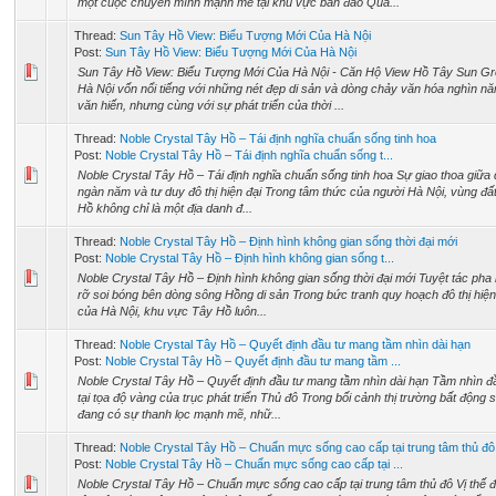
một cuộc chuyển mình mạnh mẽ tại khu vực bán đảo Quả...
Thread:
Sun Tây Hồ View: Biểu Tượng Mới Của Hà Nội
Post:
Sun Tây Hồ View: Biểu Tượng Mới Của Hà Nội
Sun Tây Hồ View: Biểu Tượng Mới Của Hà Nội - Căn Hộ View Hồ Tây Sun G
Hà Nội vốn nổi tiếng với những nét đẹp di sản và dòng chảy văn hóa nghìn n
văn hiến, nhưng cùng với sự phát triển của thời ...
Thread:
Noble Crystal Tây Hồ – Tái định nghĩa chuẩn sống tinh hoa
Post:
Noble Crystal Tây Hồ – Tái định nghĩa chuẩn sống t...
Noble Crystal Tây Hồ – Tái định nghĩa chuẩn sống tinh hoa Sự giao thoa giữa 
ngàn năm và tư duy đô thị hiện đại Trong tâm thức của người Hà Nội, vùng đấ
Hồ không chỉ là một địa danh đ...
Thread:
Noble Crystal Tây Hồ – Định hình không gian sống thời đại mới
Post:
Noble Crystal Tây Hồ – Định hình không gian sống t...
Noble Crystal Tây Hồ – Định hình không gian sống thời đại mới Tuyệt tác pha 
rỡ soi bóng bên dòng sông Hồng di sản Trong bức tranh quy hoạch đô thị hiện
của Hà Nội, khu vực Tây Hồ luôn...
Thread:
Noble Crystal Tây Hồ – Quyết định đầu tư mang tầm nhìn dài hạn
Post:
Noble Crystal Tây Hồ – Quyết định đầu tư mang tầm ...
Noble Crystal Tây Hồ – Quyết định đầu tư mang tầm nhìn dài hạn Tầm nhìn đ
tại tọa độ vàng của trục phát triển Thủ đô Trong bối cảnh thị trường bất động 
đang có sự thanh lọc mạnh mẽ, nhữ...
Thread:
Noble Crystal Tây Hồ – Chuẩn mực sống cao cấp tại trung tâm thủ đô
Post:
Noble Crystal Tây Hồ – Chuẩn mực sống cao cấp tại ...
Noble Crystal Tây Hồ – Chuẩn mực sống cao cấp tại trung tâm thủ đô Vị thế 