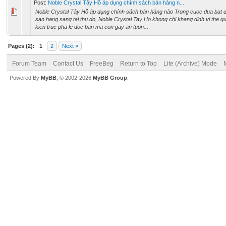
Post:
Noble Crystal Tây Hồ áp dụng chính sách bán hàng n...
Noble Crystal Tây Hồ áp dụng chính sách bán hàng nào Trong cuoc dua bat 
san hang sang tai thu do, Noble Crystal Tay Ho khong chi khang dinh vi the q
kien truc pha le doc ban ma con gay an tuon...
Pages (2):
1
2
Next »
Forum Team
Contact Us
FreeBeg
Return to Top
Lite (Archive) Mode
Powered By
MyBB
, © 2002-2026
MyBB Group
.