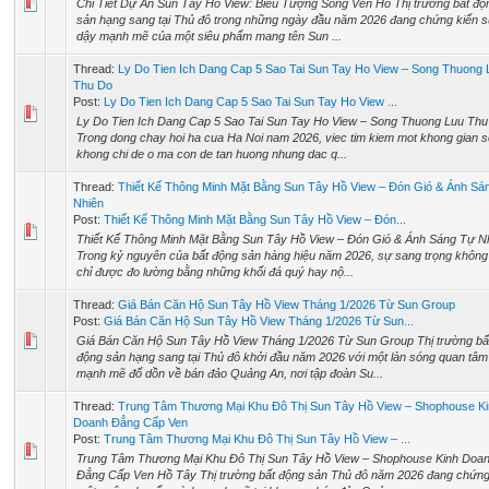
Chi Tiết Dự Án Sun Tây Hồ View: Biểu Tượng Sống Ven Hồ Thị trường bất độ
sản hạng sang tại Thủ đô trong những ngày đầu năm 2026 đang chứng kiến sự
dậy mạnh mẽ của một siêu phẩm mang tên Sun ...
Thread:
Ly Do Tien Ich Dang Cap 5 Sao Tai Sun Tay Ho View – Song Thuong 
Thu Do
Post:
Ly Do Tien Ich Dang Cap 5 Sao Tai Sun Tay Ho View ...
Ly Do Tien Ich Dang Cap 5 Sao Tai Sun Tay Ho View – Song Thuong Luu Th
Trong dong chay hoi ha cua Ha Noi nam 2026, viec tim kiem mot khong gian 
khong chi de o ma con de tan huong nhung dac q...
Thread:
Thiết Kế Thông Minh Mặt Bằng Sun Tây Hồ View – Đón Gió & Ánh Sá
Nhiên
Post:
Thiết Kế Thông Minh Mặt Bằng Sun Tây Hồ View – Đón...
Thiết Kế Thông Minh Mặt Bằng Sun Tây Hồ View – Đón Gió & Ánh Sáng Tự N
Trong kỷ nguyên của bất động sản hàng hiệu năm 2026, sự sang trọng không
chỉ được đo lường bằng những khối đá quý hay nộ...
Thread:
Giá Bán Căn Hộ Sun Tây Hồ View Tháng 1/2026 Từ Sun Group
Post:
Giá Bán Căn Hộ Sun Tây Hồ View Tháng 1/2026 Từ Sun...
Giá Bán Căn Hộ Sun Tây Hồ View Tháng 1/2026 Từ Sun Group Thị trường bấ
động sản hạng sang tại Thủ đô khởi đầu năm 2026 với một làn sóng quan tâm
mạnh mẽ đổ dồn về bán đảo Quảng An, nơi tập đoàn Su...
Thread:
Trung Tâm Thương Mại Khu Đô Thị Sun Tây Hồ View – Shophouse K
Doanh Đẳng Cấp Ven
Post:
Trung Tâm Thương Mại Khu Đô Thị Sun Tây Hồ View – ...
Trung Tâm Thương Mại Khu Đô Thị Sun Tây Hồ View – Shophouse Kinh Doa
Đẳng Cấp Ven Hồ Tây Thị trường bất động sản Thủ đô năm 2026 đang chứng