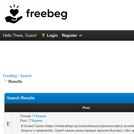
Hello There, Guest!
Login
Register
FreeBeg
›
Search
Results
Search Results
Post
Thread:
ГГКазино
Post:
ГГКазино
В Grand Casino (https://metaratings.by/casino/bonuses/promocodes/) всег
бонусы и промокоды. Гранд казино регистрация прошла быстро и без 