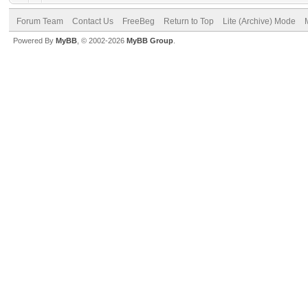
Forum Team
Contact Us
FreeBeg
Return to Top
Lite (Archive) Mode
Powered By
MyBB
, © 2002-2026
MyBB Group
.