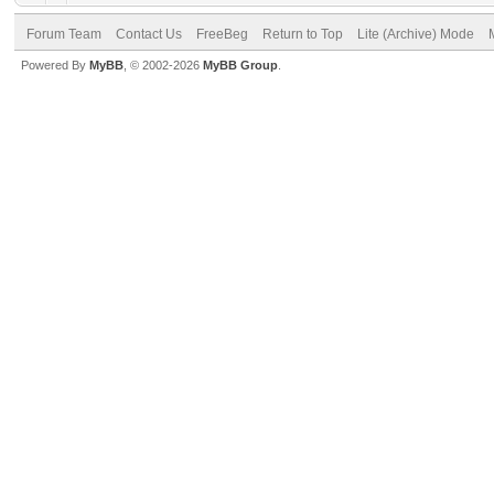
Forum Team
Contact Us
FreeBeg
Return to Top
Lite (Archive) Mode
Powered By
MyBB
, © 2002-2026
MyBB Group
.