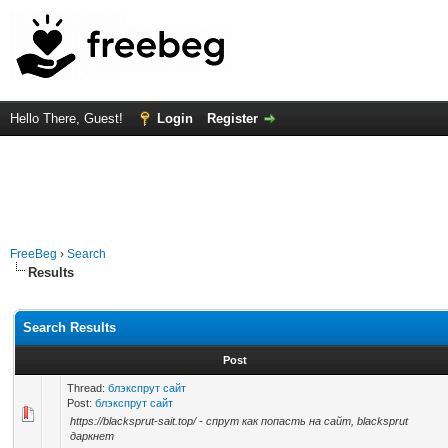
Hello There, Guest!
Login
Register
FreeBeg
›
Search
Results
Search Results
Post
Thread:
блэкспрут сайт
Post:
блэкспрут сайт
https://blacksprut-sait.top/ - спрут как попасть на сайт, blacksprut
даркнет