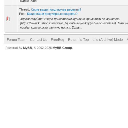
жарке. Кто...
Thread:
Какие ваши популярные рецепты?
Post:
Какие ваши популярные рецепты?
Здравствуйте! Вчера приготовил куриные крылышки по-азиатски
(https://www.kushpo.info/vtorije_bljuda/kurinye-krylyshki-po-aziatski/). М
придал крылышкам пряную нотку. Есть...
Forum Team
Contact Us
FreeBeg
Return to Top
Lite (Archive) Mode
Powered By
MyBB
, © 2002-2026
MyBB Group
.