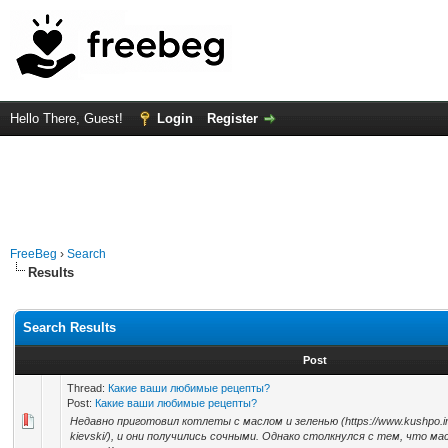
Hello There, Guest!
Login
Register
FreeBeg
›
Search
Results
Search Results
Post
Thread:
Какие ваши любимые рецепты?
Post:
Какие ваши любимые рецепты?
Недавно приготовил котлеты с маслом и зеленью (https://www.kushpo.info/
kievski/), и они получились сочными. Однако столкнулся с тем, что м