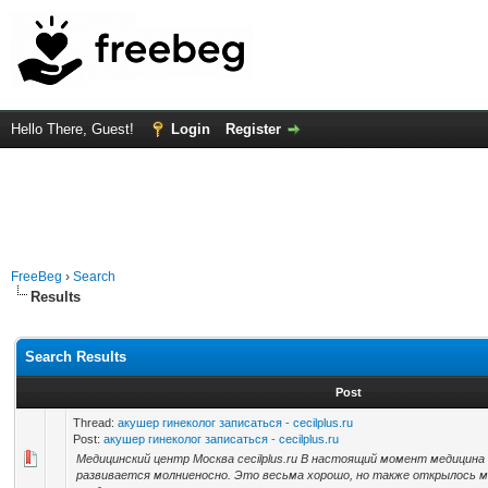
Hello There, Guest!
Login
Register
FreeBeg
›
Search
Results
Search Results
Post
Thread:
акушер гинеколог записаться - cecilplus.ru
Post:
акушер гинеколог записаться - cecilplus.ru
Медицинский центр Москва cecilplus.ru В настоящий момент медицина
развивается молниеносно. Это весьма хорошо, но также открылось м