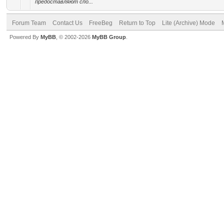
предоставляют спо...
Forum Team
Contact Us
FreeBeg
Return to Top
Lite (Archive) Mode
Powered By
MyBB
, © 2002-2026
MyBB Group
.