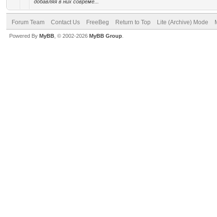
добавляя в них совреме...
Forum Team
Contact Us
FreeBeg
Return to Top
Lite (Archive) Mode
Powered By
MyBB
, © 2002-2026
MyBB Group
.