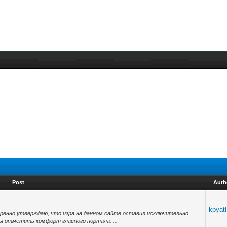
Post
Auth
kpyat
еренно утверждаю, что игра на данном сайте оставил исключительно
ы отметить комфорт главного портала. ...