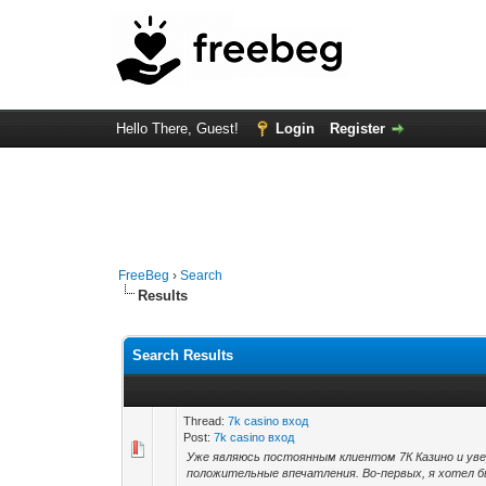
Hello There, Guest!
Login
Register
FreeBeg
›
Search
Results
Search Results
Thread:
7k casino вход
Post:
7k casino вход
Уже являюсь постоянным клиентом 7К Казино и ув
положительные впечатления. Во-первых, я хотел б