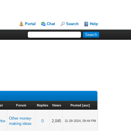
Portal
Chat
Search
Help
or
Forum
Replies
Views
Posted
[
asc
]
Other money-
Hox
0
2,045
11-28-2024, 09:44 PM
making ideas