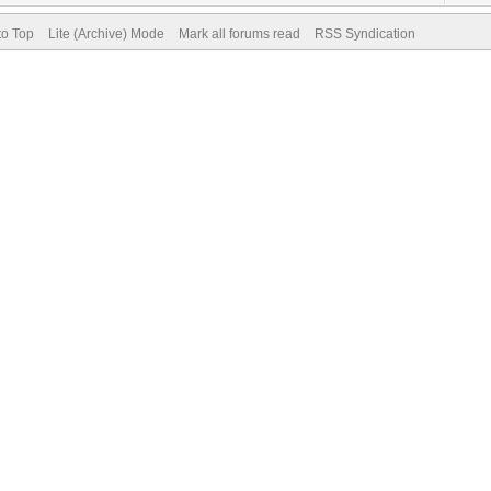
to Top
Lite (Archive) Mode
Mark all forums read
RSS Syndication