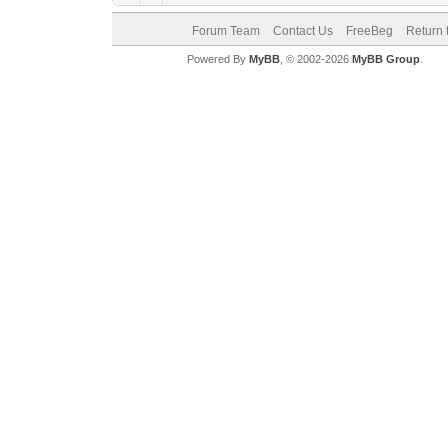
Forum Team
Contact Us
FreeBeg
Return 
Powered By
MyBB
, © 2002-2026
MyBB Group
.