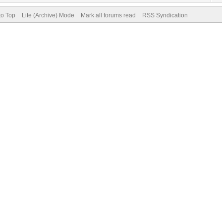
to Top
Lite (Archive) Mode
Mark all forums read
RSS Syndication