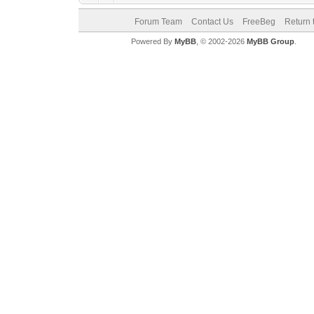
Forum Team
Contact Us
FreeBeg
Return 
Powered By
MyBB
, © 2002-2026
MyBB Group
.