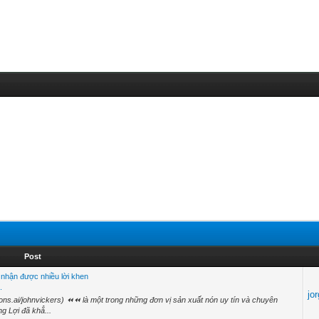
Post
ị nhận được nhiều lời khen
.
jo
ns.ai/johnvickers) ⏪⏪ là một trong những đơn vị sản xuất nón uy tín và chuyên
g Lợi đã khẳ...