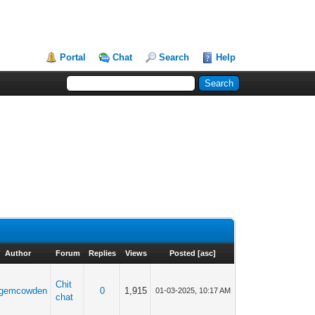
Portal
Chat
Search
Help
Author
Forum
Replies
Views
Posted
[
asc
]
Chit
rgemcowden
0
1,915
01-03-2025, 10:17 AM
chat