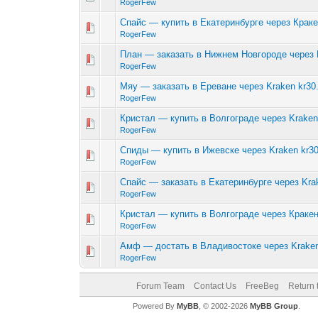
RogerFew
Спайс — купить в Екатеринбурге через Кракен
RogerFew
План — заказать в Нижнем Новгороде через K
RogerFew
Мяу — заказать в Ереване через Kraken kr30.
RogerFew
Кристал — купить в Волгограде через Kraken 
RogerFew
Спиды — купить в Ижевске через Kraken kr30
RogerFew
Спайс — заказать в Екатеринбурге через Krak
RogerFew
Кристал — купить в Волгограде через Кракен
RogerFew
Амф — достать в Владивостоке через Kraken
RogerFew
Forum Team
Contact Us
FreeBeg
Return 
Powered By
MyBB
, © 2002-2026
MyBB Group
.