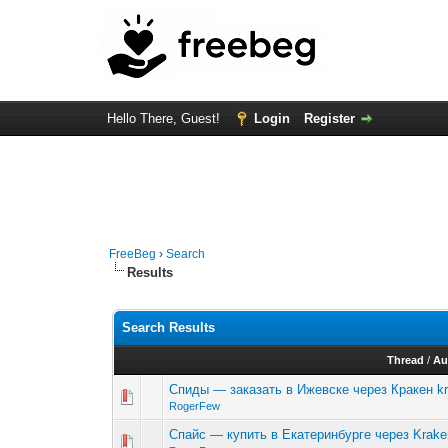
Hello There, Guest!
Login
Register
FreeBeg
›
Search
Results
Search Results
Thread
/
Au
Спиды — заказать в Ижевске через Кракен kr
RogerFew
Спайс — купить в Екатеринбурге через Kraken