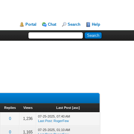
Portal
Chat
Search
Help
Replies
Views
Last Post
[
asc
]
07-25-2025, 07:40 AM
0
1,236
Last Post
:
RogerFew
07-25-2025, 01:10 AM
0
1,165