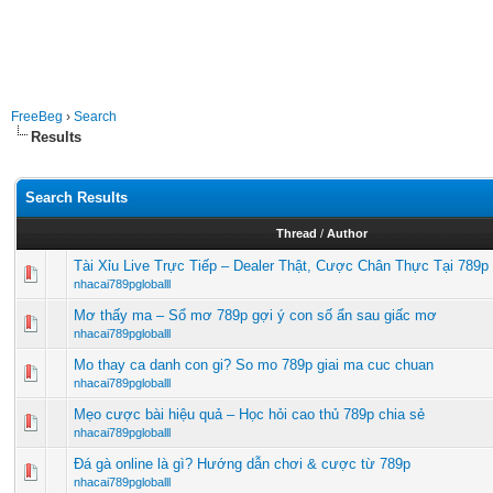
FreeBeg
›
Search
Results
Search Results
Thread
/
Author
Tài Xỉu Live Trực Tiếp – Dealer Thật, Cược Chân Thực Tại 789p
nhacai789pgloballl
Mơ thấy ma – Sổ mơ 789p gợi ý con số ẩn sau giấc mơ
nhacai789pgloballl
Mo thay ca danh con gi? So mo 789p giai ma cuc chuan
nhacai789pgloballl
Mẹo cược bài hiệu quả – Học hỏi cao thủ 789p chia sẻ
nhacai789pgloballl
Đá gà online là gì? Hướng dẫn chơi & cược từ 789p
nhacai789pgloballl