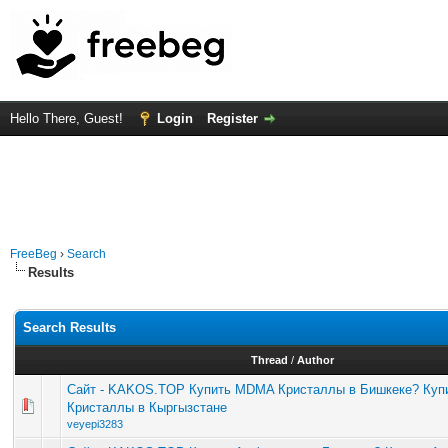
Hello There, Guest!
Login
Register
FreeBeg
›
Search
Results
Search Results
Thread
/
Author
Сайт - KAKOS.TOP Купить MDMA Кристаллы в Бишкеке? Ку
Кристаллы в Кыргызстане
veyepi3283