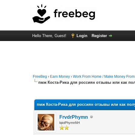
Hello There, Guest!
Login
Register
FreeBeg
›
Earn Money
›
Work From Home / Make Money Fro
пмж Коста-Рика для россиян отзывы или как по
0 Vote(s) - 0 Average
1
2
3
4
5
пмж Коста-Рика для россиян отзывы или как пол
FrvdrPhymn
lqioiPhymnNH