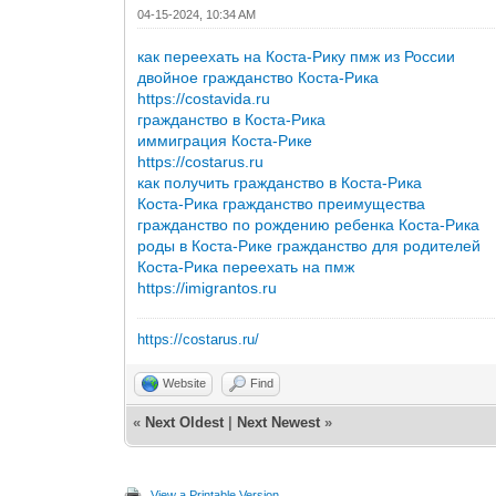
04-15-2024, 10:34 AM
как переехать на Коста-Рику пмж из России
двойное гражданство Коста-Рика
https://costavida.ru
гражданство в Коста-Рика
иммиграция Коста-Рике
https://costarus.ru
как получить гражданство в Коста-Рика
Коста-Рика гражданство преимущества
гражданство по рождению ребенка Коста-Рика
роды в Коста-Рике гражданство для родителей
Коста-Рика переехать на пмж
https://imigrantos.ru
https://costarus.ru/
Website
Find
«
Next Oldest
|
Next Newest
»
View a Printable Version