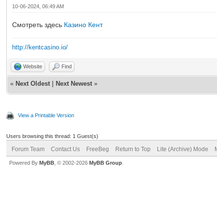
10-06-2024, 06:49 AM
Смотреть здесь
Казино Кент
http://kentcasino.io/
Website
Find
«
Next Oldest
|
Next Newest
»
View a Printable Version
Users browsing this thread: 1 Guest(s)
Forum Team
Contact Us
FreeBeg
Return to Top
Lite (Archive) Mode
Powered By
MyBB
, © 2002-2026
MyBB Group
.