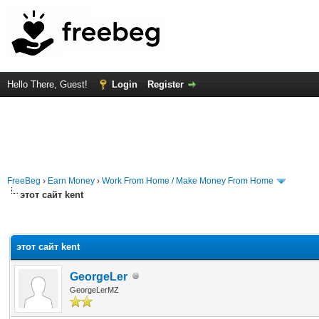
Hello There, Guest!
Login
Register
FreeBeg
›
Earn Money
›
Work From Home / Make Money From Home
этот сайт kent
rage
этот сайт kent
GeorgeLer
GeorgeLerMZ