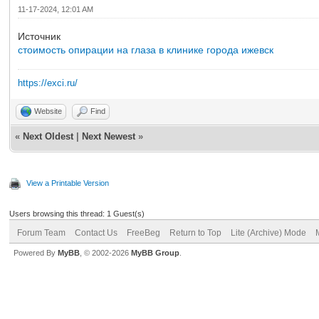
11-17-2024, 12:01 AM
Источник
стоимость опирации на глаза в клинике города ижевск
https://exci.ru/
Website
Find
«
Next Oldest
|
Next Newest
»
View a Printable Version
Users browsing this thread: 1 Guest(s)
Forum Team
Contact Us
FreeBeg
Return to Top
Lite (Archive) Mode
Powered By
MyBB
, © 2002-2026
MyBB Group
.