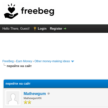
Hello There, Guest!
Login
Register
FreeBeg
›
Earn Money
›
Other money-making ideas
перейти на сайт
rage
перейти на сайт
Mathewgum
MathewgumXN