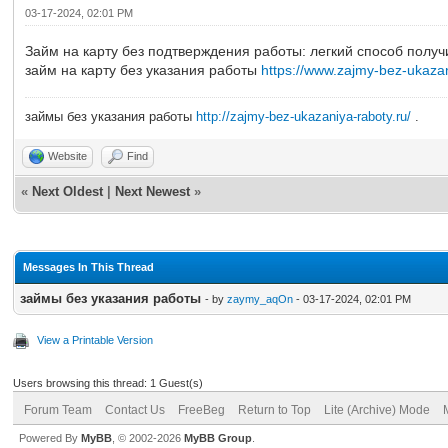
03-17-2024, 02:01 PM
Займ на карту без подтверждения работы: легкий способ получ
займ на карту без указания работы
https://www.zajmy-bez-ukazan
займы без указания работы
http://zajmy-bez-ukazaniya-raboty.ru/
.
Website
Find
«
Next Oldest
|
Next Newest
»
Messages In This Thread
займы без указания работы
- by
zaymy_aqOn
- 03-17-2024, 02:01 PM
View a Printable Version
Users browsing this thread: 1 Guest(s)
Forum Team
Contact Us
FreeBeg
Return to Top
Lite (Archive) Mode
Powered By
MyBB
, © 2002-2026
MyBB Group
.