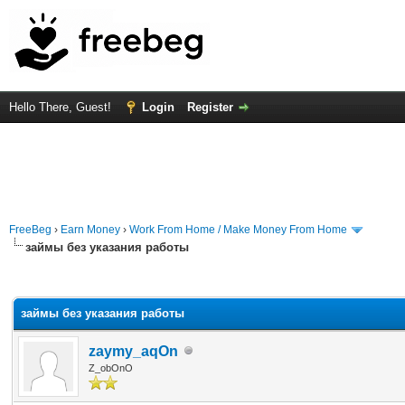
Hello There, Guest!
Login
Register
FreeBeg
›
Earn Money
›
Work From Home / Make Money From Home
займы без указания работы
rage
займы без указания работы
zaymy_aqOn
Z_obOnO