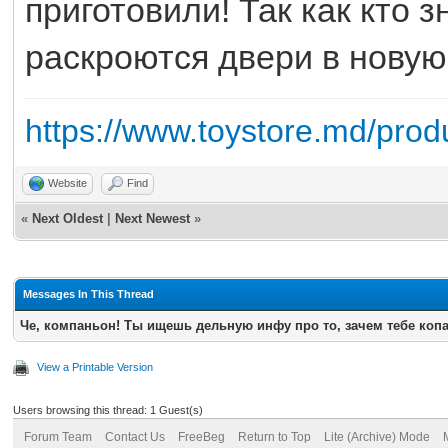
приготовили! Так как кто з
раскроются двери в новую 
https://www.toystore.md/prod
Website
Find
«
Next Oldest
|
Next Newest
»
Messages In This Thread
Че, компаньон! Ты ищешь дельную инфу про то, зачем тебе копа
View a Printable Version
Users browsing this thread: 1 Guest(s)
Forum Team
Contact Us
FreeBeg
Return to Top
Lite (Archive) Mode