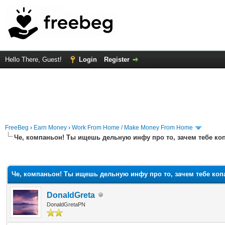
Hello There, Guest!
Login
Register
FreeBeg
›
Earn Money
›
Work From Home / Make Money From Home
Че, компаньон! Ты ищешь дельную инфу про то, зачем тебе ко
rage
Че, компаньон! Ты ищешь дельную инфу про то, зачем тебе коп
DonaldGreta
DonaldGretaPN