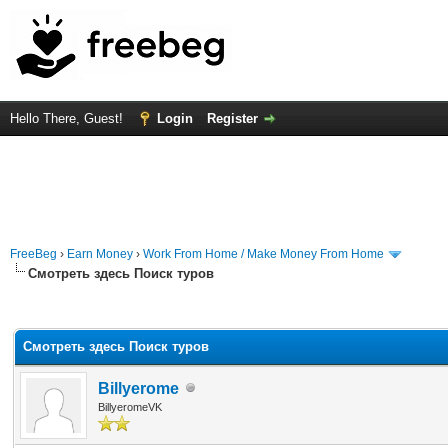
Hello There, Guest!
Login
Register
FreeBeg
›
Earn Money
›
Work From Home / Make Money From Home
Смотреть здесь Поиск туров
rage
Смотреть здесь Поиск туров
Billyerome
BillyeromeVK