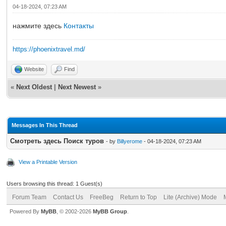
04-18-2024, 07:23 AM
нажмите здесь
Контакты
https://phoenixtravel.md/
Website
Find
«
Next Oldest
|
Next Newest
»
Messages In This Thread
Смотреть здесь Поиск туров
- by
Billyerome
- 04-18-2024, 07:23 AM
View a Printable Version
Users browsing this thread: 1 Guest(s)
Forum Team
Contact Us
FreeBeg
Return to Top
Lite (Archive) Mode
Powered By
MyBB
, © 2002-2026
MyBB Group
.