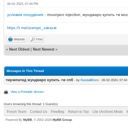
06-02-2024, 07:44 PM
условия похудения
- mounjaro injection, мунджаро купить +в мо
https://t.me/ozempic_zakazat
Website
Find
«
Next Oldest
|
Next Newest
»
Messages In This Thread
тирзепатид мунджаро купить +в спб
- by
RandalliRons
- 06-02-2024, 07:44
View a Printable Version
Users browsing this thread: 1 Guest(s)
Forum Team
Contact Us
FreeBeg
Return to Top
Lite (Archive) Mode
Powered By
MyBB
, © 2002-2026
MyBB Group
.