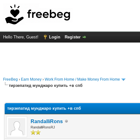
Hello There, Guest!
Login
Register
FreeBeg
›
Earn Money
›
Work From Home / Make Money From Home
тирзепатид мунджаро купить +в спб
rage
тирзепатид мунджаро купить +в спб
RandalliRons
RandalliRonsRJ