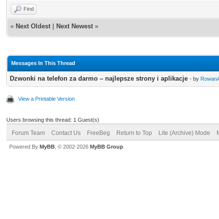
Find
«
Next Oldest
|
Next Newest
»
Messages In This Thread
Dzwonki na telefon za darmo – najlepsze strony i aplikacje
- by
RowanA
View a Printable Version
Users browsing this thread: 1 Guest(s)
Forum Team
Contact Us
FreeBeg
Return to Top
Lite (Archive) Mode
Powered By
MyBB
, © 2002-2026
MyBB Group
.