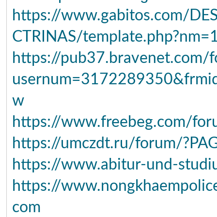
https://www.gabitos.com
CTRINAS/template.php?nm=
https://pub37.bravenet.com/
usernum=3172289350&frmi
w
https://www.freebeg.com/fo
https://umczdt.ru/forum/?
https://www.abitur-und-st
https://www.nongkhaempoli
com