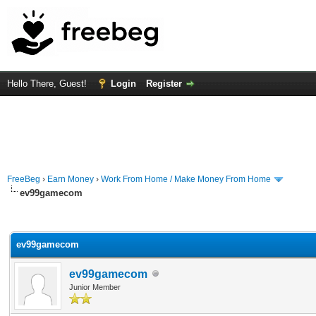
Hello There, Guest!
Login
Register
FreeBeg
›
Earn Money
›
Work From Home / Make Money From Home
ev99gamecom
rage
ev99gamecom
ev99gamecom
Junior Member