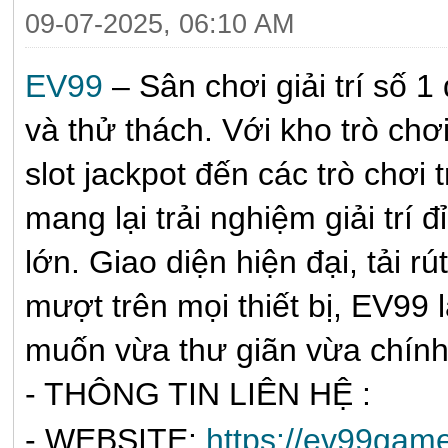
09-07-2025, 06:10 AM
EV99
– Sân chơi giải trí số 
và thử thách. Với kho trò chơ
slot jackpot đến các trò chơi
mang lại trải nghiệm giải trí
lớn. Giao diện hiện đại, tải r
mượt trên mọi thiết bị, EV99
muốn vừa thư giãn vừa chính 
- THÔNG TIN LIÊN HỆ :
- WEBSITE:
https://ev99gam