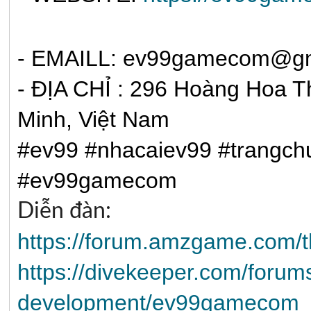
- EMAILL: ev99gamecom@gm
- ĐỊA CHỈ : 296 Hoàng Hoa 
Minh, Việt Nam
#ev99 #nhacaiev99 #trangc
#ev99gamecom
Diễn đàn:
https://forum.amzgame.com/t
https://divekeeper.com/forum
development/ev99gamecom