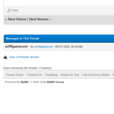
Find
«
Next Oldest
|
Next Newest
»
Messages In This Thread
ev99gamecom
- by
ev99gamecom
- 09-07-2025, 06:10 AM
View a Printable Version
Users browsing this thread: 1 Guest(s)
Forum Team
Contact Us
FreeBeg
Return to Top
Lite (Archive) Mode
Powered By
MyBB
, © 2002-2026
MyBB Group
.