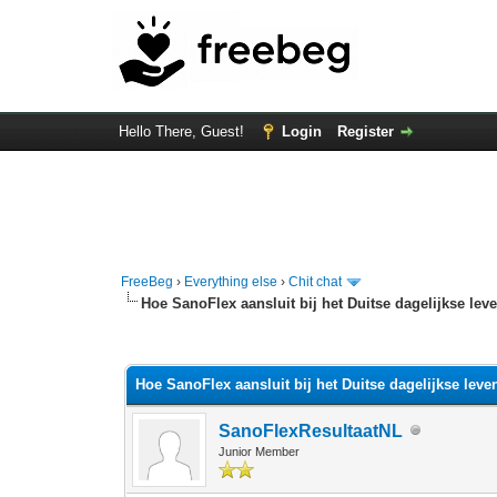
Hello There, Guest!
Login
Register
FreeBeg
›
Everything else
›
Chit chat
Hoe SanoFlex aansluit bij het Duitse dagelijkse le
0 Vote(s) - 0 Average
1
2
3
4
5
Hoe SanoFlex aansluit bij het Duitse dagelijkse lev
SanoFlexResultaatNL
Junior Member