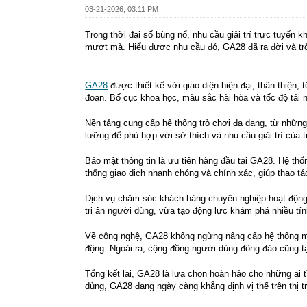
03-21-2026, 03:11 PM
Trong thời đại số bùng nổ, nhu cầu giải trí trực tuyến
mượt mà. Hiểu được nhu cầu đó, GA28 đã ra đời và trở 
GA28
được thiết kế với giao diện hiện đại, thân thiện,
đoạn. Bố cục khoa học, màu sắc hài hòa và tốc độ tải nha
Nền tảng cung cấp hệ thống trò chơi đa dạng, từ những
lưỡng để phù hợp với sở thích và nhu cầu giải trí của 
Bảo mật thông tin là ưu tiên hàng đầu tại GA28. Hệ thố
thống giao dịch nhanh chóng và chính xác, giúp thao tác
Dịch vụ chăm sóc khách hàng chuyên nghiệp hoạt động 
tri ân người dùng, vừa tạo động lực khám phá nhiều tí
Về công nghệ, GA28 không ngừng nâng cấp hệ thống máy
động. Ngoài ra, cộng đồng người dùng đông đảo cũng tạ
Tổng kết lại, GA28 là lựa chọn hoàn hảo cho những ai t
dùng, GA28 đang ngày càng khẳng định vị thế trên thị 