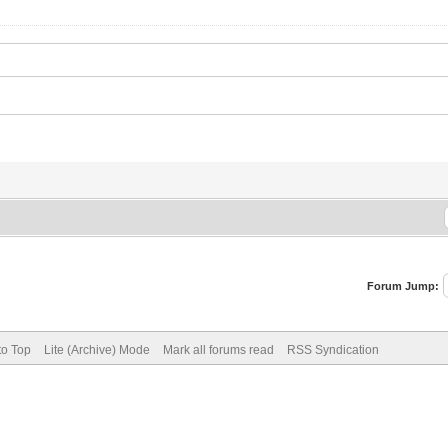
Forum Jump:
to Top
Lite (Archive) Mode
Mark all forums read
RSS Syndication