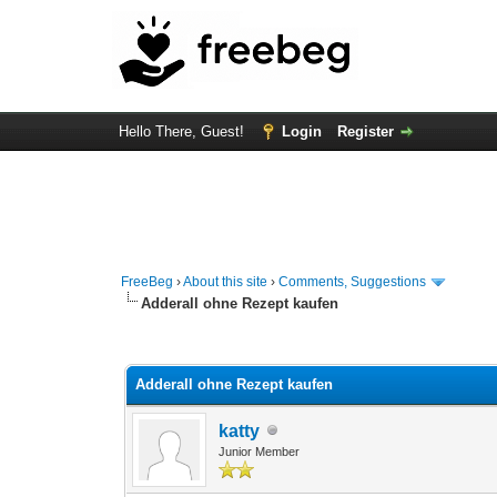
Hello There, Guest!
Login
Register
FreeBeg
›
About this site
›
Comments, Suggestions
Adderall ohne Rezept kaufen
0 Vote(s) - 0 Average
1
2
3
4
5
Adderall ohne Rezept kaufen
katty
Junior Member