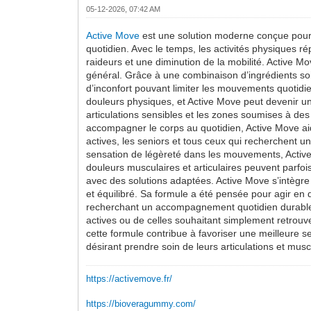
05-12-2026, 07:42 AM
Active Move
est une solution moderne conçue pour 
quotidien. Avec le temps, les activités physiques ré
raideurs et une diminution de la mobilité. Active M
général. Grâce à une combinaison d’ingrédients soi
d’inconfort pouvant limiter les mouvements quotidie
douleurs physiques, et Active Move peut devenir un 
articulations sensibles et les zones soumises à de
accompagner le corps au quotidien, Active Move aid
actives, les seniors et tous ceux qui recherchent un
sensation de légèreté dans les mouvements, Active M
douleurs musculaires et articulaires peuvent parfois
avec des solutions adaptées. Active Move s’intègr
et équilibré. Sa formule a été pensée pour agir en 
recherchant un accompagnement quotidien durable. De
actives ou de celles souhaitant simplement retrouve
cette formule contribue à favoriser une meilleure 
désirant prendre soin de leurs articulations et musc
https://activemove.fr/
https://bioveragummy.com/