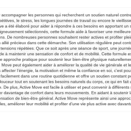
accompagner les personnes qui recherchent un soutien naturel contre l
pétitives, le stress, les longues journées de travail ou encore le vieil
ove a été élaboré pour aider à répondre à ces besoins en apportant un s
gneusement sélectionnés, cette formule aide à favoriser une meilleure s
ns. De nombreuses personnes souhaitent rester actives et profiter plein
allié précieux dans cette démarche. Son utilisation régulière peut contr
s tensions répétées. Que ce soit après une séance de sport, une journé
e à maintenir une sensation de confort et de mobilité. Cette formule e
e approche pratique pour soutenir leur bien-être physique naturellement.
ove peut également aider à améliorer la qualité de vie générale et le c
 affecter l’énergie, la motivation et même la confiance en soi, c’est po
e facilement dans une routine quotidienne et offre un soutien consta
douceur tout en soutenant les besoins naturels du corps, ce qui en fait
 plus, Active Move est facile à utiliser et peut convenir à différents s
r davantage de confort dans leurs mouvements. En aidant à soutenir la 
sensation de bien-être général. Active Move représente ainsi une approc
les, améliorer leur mobilité et profiter d’une vie plus active avec dava