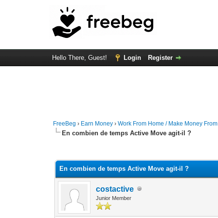
Hello There, Guest!
Login
Register
FreeBeg
›
Earn Money
›
Work From Home / Make Money Fro
En combien de temps Active Move agit-il ?
0 Vote(s) - 0 Average
1
2
3
4
5
En combien de temps Active Move agit-il ?
costactive
Junior Member