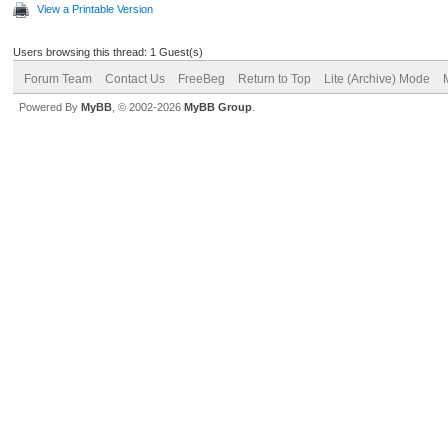
View a Printable Version
Users browsing this thread: 1 Guest(s)
Forum Team
Contact Us
FreeBeg
Return to Top
Lite (Archive) Mode
Powered By
MyBB
, © 2002-2026
MyBB Group
.