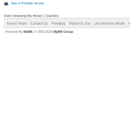
View a Printable Version
Users browsing this thread: 1 Guest(s)
Forum Team
Contact Us
FreeBeg
Return to Top
Lite (Archive) Mode
Powered By
MyBB
, © 2002-2026
MyBB Group
.