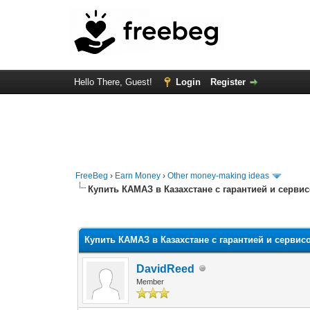
Hello There, Guest!
Login
Register
FreeBeg
›
Earn Money
›
Other money-making ideas
Купить КАМАЗ в Казахстане с гарантией и серви
0 Vote(s) - 0 Average
1
2
3
4
5
Купить КАМАЗ в Казахстане с гарантией и серви
DavidReed
Member