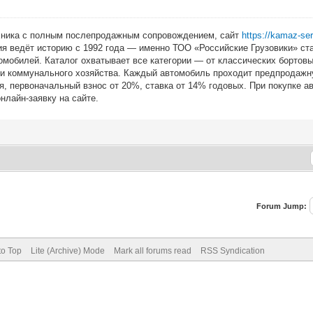
ехника с полным послепродажным сопровождением, сайт
https://kamaz-ser
ния ведёт историю с 1992 года — именно ТОО «Российские Грузовики» 
томобилей. Каталог охватывает все категории — от классических бортов
и коммунального хозяйства. Каждый автомобиль проходит предпродажну
я, первоначальный взнос от 20%, ставка от 14% годовых. При покупке а
нлайн-заявку на сайте.
Forum Jump:
to Top
Lite (Archive) Mode
Mark all forums read
RSS Syndication