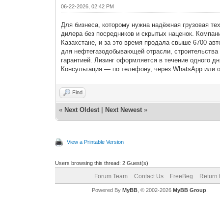
06-22-2026, 02:42 PM
Для бизнеса, которому нужна надёжная грузовая т
дилера без посредников и скрытых наценок. Компа
Казахстане, и за это время продала свыше 6700 ав
для нефтегазодобывающей отрасли, строительства 
гарантией. Лизинг оформляется в течение одного дн
Консультация — по телефону, через WhatsApp или о
Find
«
Next Oldest
|
Next Newest
»
View a Printable Version
Users browsing this thread: 2 Guest(s)
Forum Team
Contact Us
FreeBeg
Return 
Powered By
MyBB
, © 2002-2026
MyBB Group
.