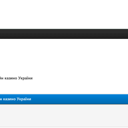
йн казино України
н казино України