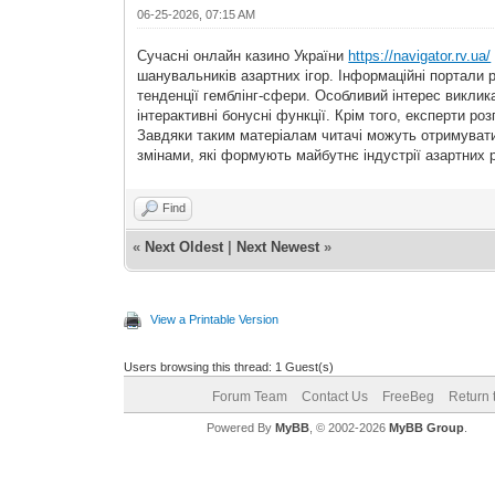
06-25-2026, 07:15 AM
Сучасні онлайн казино України
https://navigator.rv.ua/
шанувальників азартних ігор. Інформаційні портали 
тенденції гемблінг-сфери. Особливий інтерес викликаю
інтерактивні бонусні функції. Крім того, експерти 
Завдяки таким матеріалам читачі можуть отримувати
змінами, які формують майбутнє індустрії азартних р
Find
«
Next Oldest
|
Next Newest
»
View a Printable Version
Users browsing this thread: 1 Guest(s)
Forum Team
Contact Us
FreeBeg
Return 
Powered By
MyBB
, © 2002-2026
MyBB Group
.