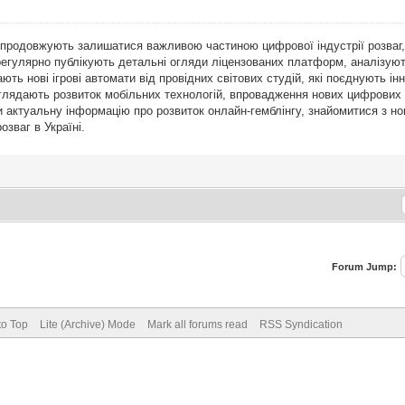
продовжують залишатися важливою частиною цифрової індустрії розваг, п
регулярно публікують детальні огляди ліцензованих платформ, аналізуют
ть нові ігрові автомати від провідних світових студій, які поєднують інн
розглядають розвиток мобільних технологій, впровадження нових цифрових 
 актуальну інформацію про розвиток онлайн-гемблінгу, знайомитися з но
озваг в Україні.
Forum Jump:
to Top
Lite (Archive) Mode
Mark all forums read
RSS Syndication