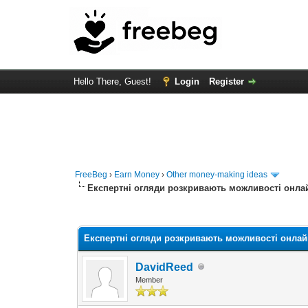
Hello There, Guest!
Login
Register
FreeBeg
›
Earn Money
›
Other money-making ideas
Експертні огляди розкривають можливості онла
0 Vote(s) - 0 Average
1
2
3
4
5
Експертні огляди розкривають можливості онлай
DavidReed
Member