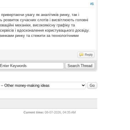
#1
ривертаючи увагу як аналітиків ринку, так і
ь розвиток сучасних слотів і висвітлюють головні
оваційні механіки, високоякісну графіку та
сервісів і вдосконалення користувацького досвіду.
винками ринку та стежити за технологічними
Reply
Current time:
08-07-2026, 04:35 AM