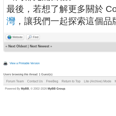
最後，若想了解更多關於 Co
灣
，讓我們一起探索這個品
Website
Find
«
Next Oldest
|
Next Newest
»
View a Printable Version
Users browsing this thread: 1 Guest(s)
Forum Team
Contact Us
FreeBeg
Return to Top
Lite (Archive) Mode
Powered By
MyBB
, © 2002-2026
MyBB Group
.