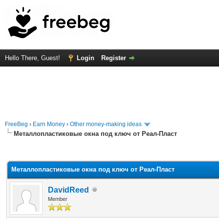
Hello There, Guest!
Login
Register
FreeBeg
›
Earn Money
›
Other money-making ideas
Металлопластиковые окна под ключ от Реал-Пласт
rage
Металлопластиковые окна под ключ от Реал-Пласт
DavidReed
Member