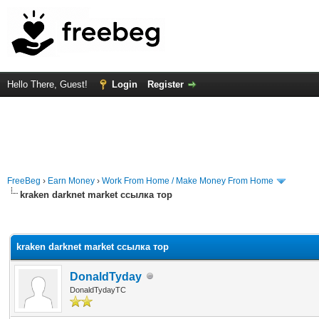
Hello There, Guest!
Login
Register
FreeBeg
›
Earn Money
›
Work From Home / Make Money From Home
kraken darknet market ссылка тор
rage
kraken darknet market ссылка тор
DonaldTyday
DonaldTydayTC