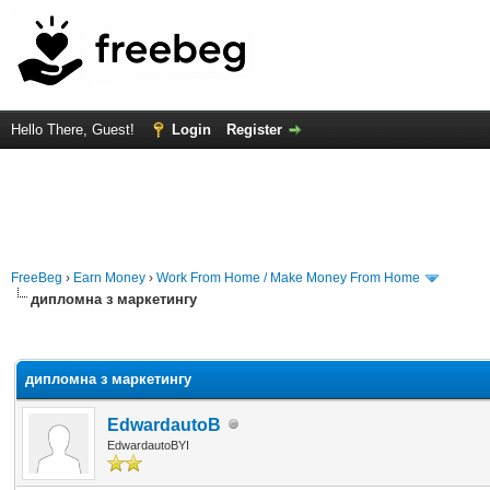
Hello There, Guest!
Login
Register
FreeBeg
›
Earn Money
›
Work From Home / Make Money From Home
дипломна з маркетингу
rage
дипломна з маркетингу
EdwardautoB
EdwardautoBYI