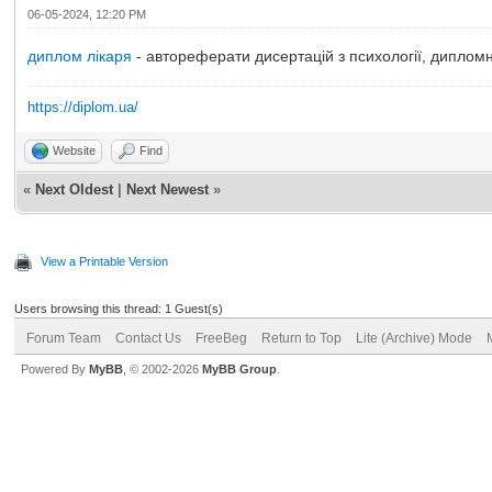
06-05-2024, 12:20 PM
диплом лікаря
- автореферати дисертацій з психології, диплом
https://diplom.ua/
Website
Find
«
Next Oldest
|
Next Newest
»
View a Printable Version
Users browsing this thread: 1 Guest(s)
Forum Team
Contact Us
FreeBeg
Return to Top
Lite (Archive) Mode
Powered By
MyBB
, © 2002-2026
MyBB Group
.